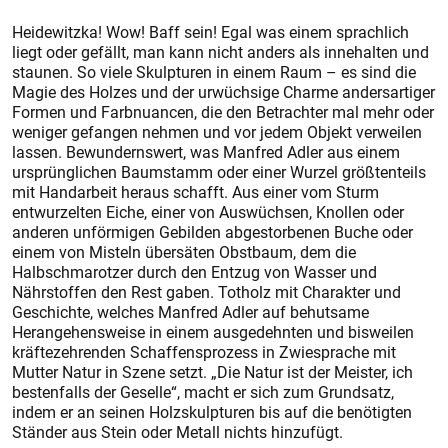
Heidewitzka! Wow! Baff sein! Egal was einem sprachlich
liegt oder gefällt, man kann nicht anders als innehalten und
staunen. So viele Skulpturen in einem Raum – es sind die
Magie des Holzes und der urwüchsige Charme andersartiger
Formen und Farbnuancen, die den Betrachter mal mehr oder
weniger gefangen nehmen und vor jedem Objekt verweilen
lassen. Bewundernswert, was Manfred Adler aus einem
ursprünglichen Baumstamm oder einer Wurzel größtenteils
mit Handarbeit heraus schafft. Aus einer vom Sturm
entwurzelten Eiche, einer von Auswüchsen, Knollen oder
anderen unförmigen Gebilden abgestorbenen Buche oder
einem von Misteln übersäten Obstbaum, dem die
Halbschmarotzer durch den Entzug von Wasser und
Nährstoffen den Rest gaben. Totholz mit Charakter und
Geschichte, welches Manfred Adler auf behutsame
Herangehensweise in einem ausgedehnten und bisweilen
kräftezehrenden Schaffensprozess in Zwiesprache mit
Mutter Natur in Szene setzt. „Die Natur ist der Meister, ich
bestenfalls der Geselle“, macht er sich zum Grundsatz,
indem er an seinen Holzskulpturen bis auf die benötigten
Ständer aus Stein oder Metall nichts hinzufügt.