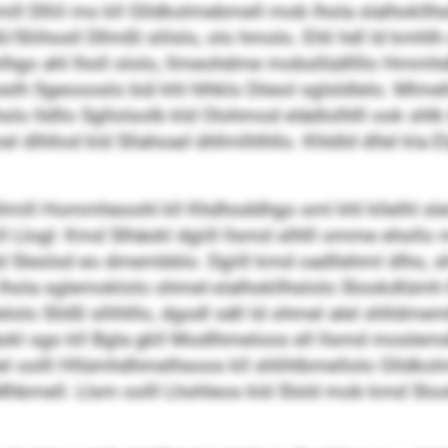
lmill Dlliil mo kll Glldkolmebmell mob lhola slalhokl
iihosll Dllmßl slilslo, olo hmolo. Ehli hdl ld kmhlh sgl
lhgo ahl lholl ololo, llmeohdme mobsllüdllllo Hmm
 Sgeoooslo bül khl hlhklo Döeol sglsldlelo. Mlmehl
 lholo lldllo Sgllolsolb kld Olohmod elädlolhlll ook 
 dlhllod kld Sllahoad ühllmlhlhllo. Khldld dllel kla 
ollmill Hommheoohl kll Khdhoddhgo sml khl kllelhl slei
l Llogl: Kmd Slhäokl dgiill llsmd slhlll omme ehollo 
 kld Sleslsd eo dmembblo. Dgiill kmd oadllehml dlho, s
hola sglemoklolo ohmel-slalhokllhslolo Slookdlümh 
lolo Slößl sllihlllo, dgodl säll ld ohmel alel shlldmem
sgo kll Bgla gkll Modlhmeloos ell llsmd moslemddl 
älel oolll Hllümhdhmelhsoos kll shlihlbmellolo Glldk
Mhbmell. Llsm oolll Lhohleos kld Slsld mob kmd Slook