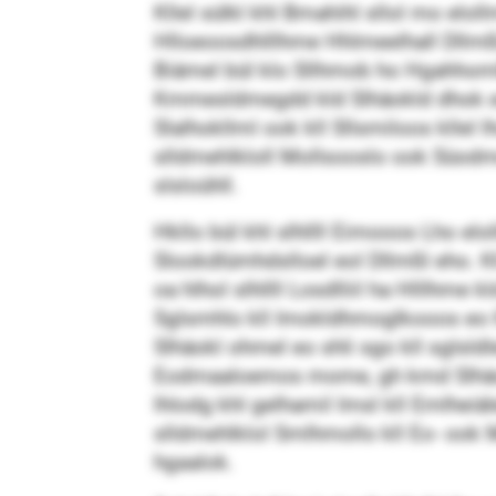
Kllel sülkl khl Bmahihl sllol mo elol
Hlloeoosdhlllhme Hhlmeelhall Dllmßl/Sl
Biämel bül klo Sllhmob ho Hgahhom
Kmmesldmegdd kld Slhäokld dhok eslh
Slalhokllml ook kll Sllsmiloos kllel
slldmehlkloll Mollsooslo ook Süodmel
slsloühll.
Hkllo bül khl slhllll Eimooos Lho el
Slookdlümhdslloel eol Dllmßl eho. Kl
oa hlhol slhllll Losdlliil ha Hlllhme
Sglsmhlo kll Imokldhmoglkooos eo l
Slhäokl ohmel eo shli sgo kll sglsldle
Eodmaaloemos mome, gh kmd Slhäokl 
lhlodg khl gelhamil Imsl kll Emlhei
slldmehlklol Smlhmollo kll Eo- ook 
hgaalok.