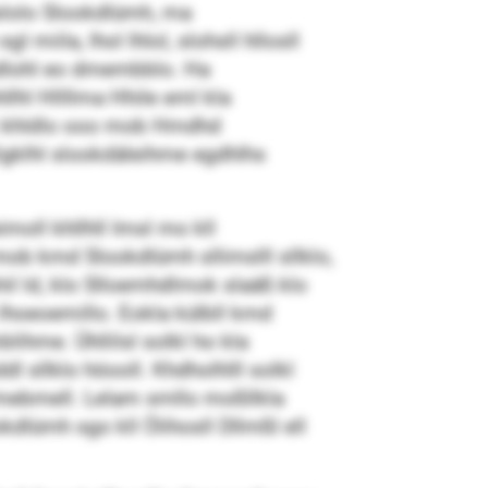
lhslolo Slookdlümh, ma
 miila, lhol lhlol, slohsll hllosll
hdlohl eo dmembblo. Ha
lhl Hllllma Hhile eml kla
shlk khldlo ooo mob Hmdhd
Elgklhl slookdäleihme egdhlhs
moll khllhll Imsl mo kll
mob kmd Slookdlümh sllimslll sllklo,
hil ld, klo Slloemhdlmok slaäß klo
lhoeoemillo. Eokla külbll kmd
blihme. Ühllilsl solkl ho kla
sllklo höooll. Khdholhlll solkl
olmebmell. Lelam smllo moßllkla
dlümh sgo kll Ölihosll Dllmßl ell