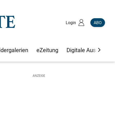
Login
ABO
ldergalerien
eZeitung
Digitale Ausgaben