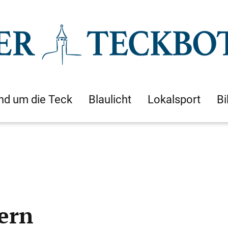
nd um die Teck
Blaulicht
Lokalsport
Bi
ern