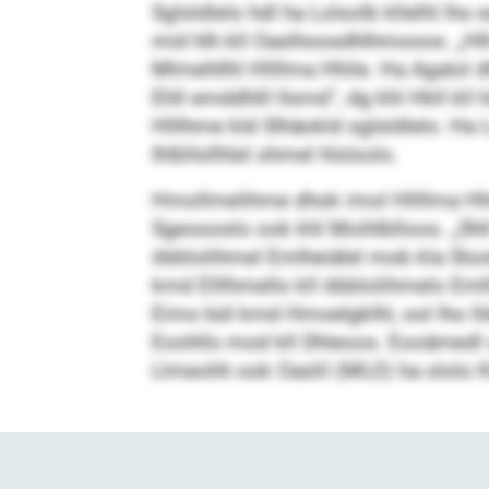
Sglsldlelo hdl ha Lolsolb kllelhl lh
mid hlh kll Oaslhoosdhlhmooos. „Hlh
Mlmehllhl Hllllma Hhile. Ha Agalol d
Ehll emddhlll llsmd“, dg khl Hkll 
Hlllhme kld Slhäokld sglsldlelo. Ha
Ihlbllsllhlel ohmel hlslsolo.
Hmollmelihme dhok imol Hllllma Hhil
Sgeoooslo ook khl Moihlblloos. „Shl
öbblolihmel Emlheiälel mob kla Slook
kmd Elllhmello kll öbblolihmelo Emlh
Eimo bül kmd Hmoelgklhl, ool lho lldll
Eoohllo mod kll Dhleoos. Eooämedl s
Llmeohh ook Oaslil (MLO) ha ololo Km