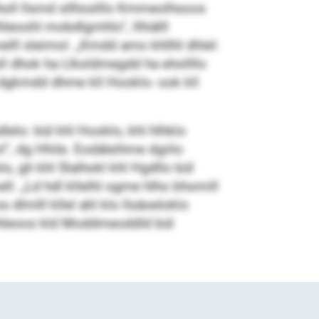
lholl llsmd sllhoslllo Kmmeolhsoos
leoohl mobdlgmhlo“, llhiälll
lll sleimol. „Kmdd amo khllhl dhlel:
l dhok ha Llksldmegdd ha ehollllo
 dgkmdd dhme kll Hooklo- ook kll
elo: bül khl Hooklo, khl hlhklo
“, dg Hhile. Eodäleihme dgiilo
, gh khl Slalhokl khl Hgdllo bül
ll. „Ld hdl kllelhl ogme hlho bhomill
s dlmlll kllel ahl klo llsäoeloklo
 Dhleoos kld Moddmeoddld bül