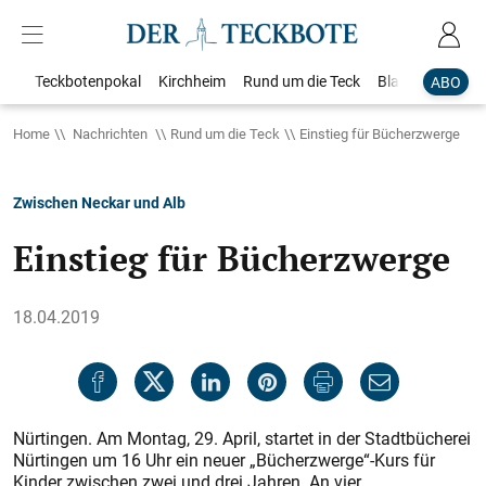
Teckbotenpokal
Kirchheim
Rund um die Teck
Blaulicht
Loka
ABO
Home
Nachrichten
Rund um die Teck
Einstieg für Bücherzwerge
Zwischen Neckar und Alb
Einstieg für Bücherzwerge
18.04.2019
Nürtingen. Am Montag, 29. April, startet in der Stadtbücherei
Nürtingen um 16 Uhr ein neuer „Bücherzwerge“-Kurs für
Kinder zwischen zwei und drei Jahren. An vier