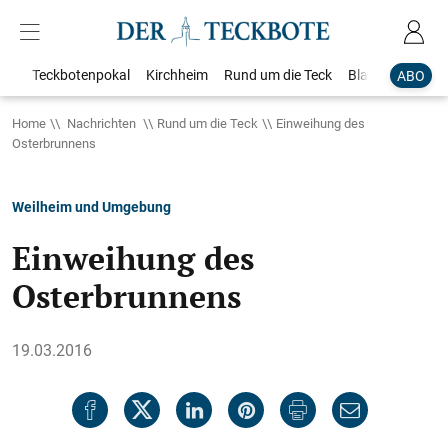
Teckbotenpokal
Kirchheim
Rund um die Teck
Blaulicht
Loka
ABO
Home
Nachrichten
Rund um die Teck
Einweihung des
Osterbrunnens
Weilheim und Umgebung
Einweihung des
Osterbrunnens
19.03.2016