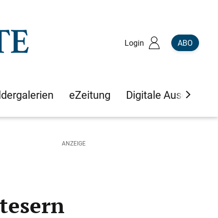
Login
ABO
ldergalerien
eZeitung
Digitale Ausgaben
tesern