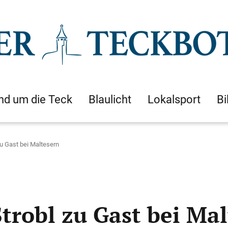
nd um die Teck
Blaulicht
Lokalsport
Bi
 Gast bei Maltesern
robl zu Gast bei Mal