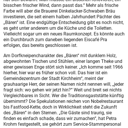
bisschen frischer Wind, dann passt das.“ Mehr als frische
Farbe will aber die Brauerei Dinkelacker-Schwaben Bräu
investieren, die seit einem halben Jahrhundert Pächter des
„Bären“ ist. Eine endgültige Entscheidung gibt es noch nicht,
es geht unter anderem um die Küche und die Toiletten.
Vielleicht sogar um ein neues Raumkonzept. Es könnte auch
ein Durchbruch zum daneben liegenden Eiscafé Pra
erfolgen, das bereits geschlossen ist.
Am Dorfkneipencharakter des „Bären“ mit dunklem Holz,
abgewohnten Tischen und Stühlen, einer langen Theke und
einer gewissen Enge stört sich keiner. „Ich komme seit 1966
hierher, hier war es früher schon voll. Das hier ist ein
Gemeindezentrum der Stadt Kirchheim“, meint der
grauhaarige Herr, der seinen Namen nicht nennen will, „jeder
fragt sich: wo gehen wir jetzt hin?“ Weit und breit sei nichts
Vergleichbares in Sicht. Wer die Traditionsgaststätte künftig
übernimmt? Die Spekulationen reichen von Nobelrestaurant
bis Fastfood-Kette, doch in Wirklichkeit steht die Zukunft
des „Bären“ in den Sternen. „Die Gäste sind traurig, sie
finden es einfach schade, dass wir zumachen“, hat Petra
Krohm festgestellt, sie gehört zum Service-Stammpersonal