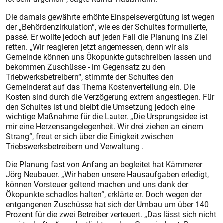
Die damals gewährte erhöhte Einspeisevergütung ist wegen
der „Behördenzirkulation“, wie es der Schultes formulierte,
passé. Er wollte jedoch auf jeden Fall die Planung ins Ziel
retten. „Wir reagieren jetzt angemessen, denn wir als
Gemeinde können uns Ökopunkte gutschreiben lassen und
bekommen Zuschüsse - im Gegensatz zu den
Triebwerksbetreibern“, stimmte der Schultes den
Gemeinderat auf das Thema Kostenverteilung ein. Die
Kosten sind durch die Verzögerung extrem angestiegen. Für
den Schultes ist und bleibt die Umsetzung jedoch eine
wichtige Maßnahme für die Lauter. „Die Ursprungsidee ist
mir eine Herzensangelegenheit. Wir drei ziehen an einem
Strang“, freut er sich über die Einigkeit zwischen
Triebswerksbetreibern und Verwaltung .
Die Planung fast von Anfang an begleitet hat Kämmerer
Jörg Neubauer. „Wir haben unsere Hausaufgaben erledigt,
können Vorsteuer geltend machen und uns dank der
Ökopunkte schadlos halten“, erklärte er. Doch wegen der
entgangenen Zuschüsse hat sich der Umbau um über 140
Prozent für die zwei Betreiber verteuert. „Das lässt sich nicht