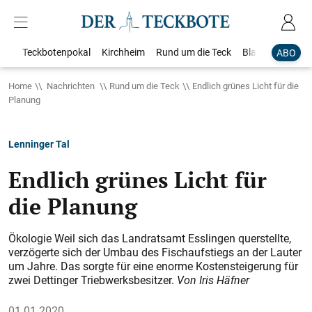
Teckbotenpokal
Kirchheim
Rund um die Teck
Blaulicht
Loka
ABO
Home
Nachrichten
Rund um die Teck
Endlich grünes Licht für die
Planung
Lenninger Tal
Endlich grünes Licht für
die Planung
Ökologie Weil sich das Landratsamt Esslingen querstellte,
verzögerte sich der Umbau des Fischaufstiegs an der ­Lauter
um Jahre. Das sorgte für eine enorme Kostensteigerung für
zwei Dettinger Triebwerksbesitzer.
Von Iris Häfner
01.01.2020