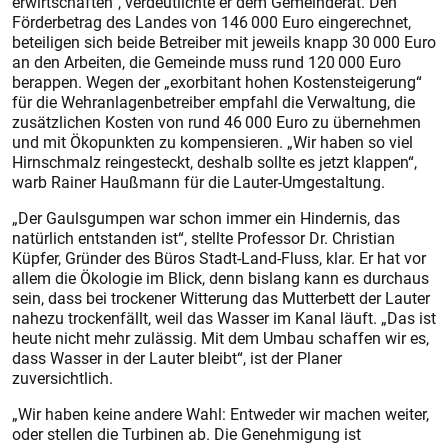
erwirtschaften“, verdeutlichte er dem Gemeinderat. Den
Förderbetrag des Landes von 146 000 Euro eingerechnet,
beteiligen sich beide Betreiber mit jeweils knapp 30 000 Euro
an den Arbeiten, die Gemeinde muss rund 120 000 Euro
berappen. Wegen der „exorbitant hohen Kostensteigerung“
für die Wehranlagenbetreiber empfahl die Verwaltung, die
zusätzlichen Kosten von rund 46 000 Euro zu übernehmen
und mit Ökopunkten zu kompensieren. „Wir haben so viel
Hirnschmalz reingesteckt, deshalb sollte es jetzt klappen“,
warb Rainer Haußmann für die Lauter-Umgestaltung.
„Der Gaulsgumpen war schon immer ein Hindernis, das
natürlich entstanden ist“, stellte Professor Dr. Christian
Küpfer, Gründer des Büros Stadt-Land-Fluss, klar. Er hat vor
allem die Ökologie im Blick, denn bislang kann es durchaus
sein, dass bei trockener Witterung das Mutterbett der Lauter
nahezu trockenfällt, weil das Wasser im Kanal läuft. „Das ist
heute nicht mehr zulässig. Mit dem Umbau schaffen wir es,
dass Wasser in der Lauter bleibt“, ist der Planer
zuversichtlich.
„Wir haben keine andere Wahl: Entweder wir machen weiter,
oder stellen die Turbinen ab. Die Genehmigung ist