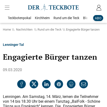
Teckbotenpokal
Kirchheim
Rund um die Teck
Blaulicht
Loka
ABO
Home
Nachrichten
Rund um die Teck
Engagierte Bürger tanzen
Lenninger Tal
Engagierte Bürger tanzen
09.03.2020
Lenningen. Am Samstag, 14. März, lernen die Teilnehmer
von 14 bis 18.30 Uhr bei einem Tanztag „BalFolk - Schöne
Tänze aus Frankreich“ kennen. Die „Engagierten Bürger