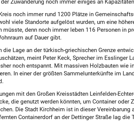
 der Zuwanderung noch immer einiges an Kapazitäten 
Kreis noch immer rund 1200 Plätze in Gemeinschafts
bwohl viele Standorte aufgelöst wurden, um eine höhere
en müsste, denn noch immer leben 116 Personen in pro
hnraum auf Dauer gibt.
 die Lage an der türkisch-griechischen Grenze entwick
schätzen, meint Peter Keck, Sprecher im Esslinger L
sher noch entspannt. Mit massiven Holzbauten wie 
gieren. In einer der größten Sammelunterkünfte im Lan
d.
gen mit den Großen Kreisstädten Leinfelden-Echterdi
cke, die genutzt werden könnten, um Container oder Ze
schen. Die Stadt Kirchheim ist in dieser Vereinbarun
fernten Containerdorf an der Dettinger Straße lag die