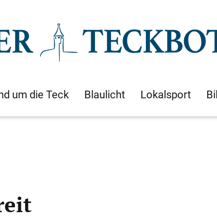
nd um die Teck
Blaulicht
Lokalsport
Bi
eit