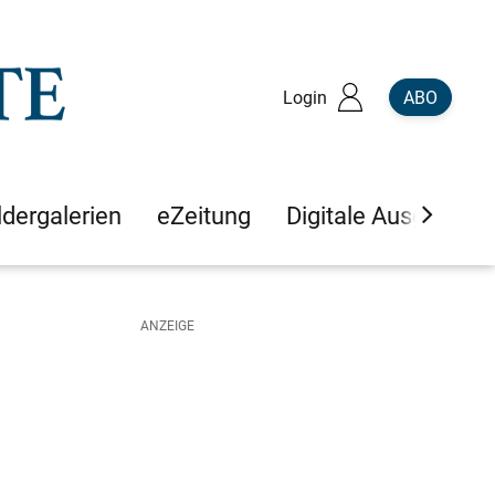
Login
ABO
ldergalerien
eZeitung
Digitale Ausgaben