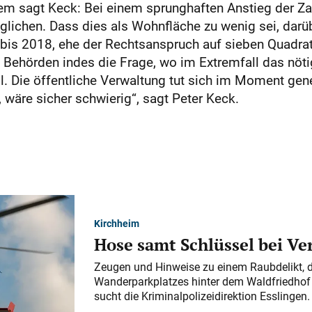
dem sagt Keck: Bei einem sprunghaften Anstieg der Z
lichen. Dass dies als Wohnfläche zu wenig sei, darüb
s bis 2018, ehe der Rechtsanspruch auf sieben Quadr
 Behörden indes die Frage, wo im Extremfall das nöti
. Die öffentliche Verwaltung tut sich im Moment gener
 wäre sicher schwierig“, sagt Peter Keck.
Kirchheim
Hose samt Schlüssel bei V
Zeugen und Hinweise zu einem Raubdelikt, 
Wanderparkplatzes hinter dem Waldfriedhof a
sucht die Kriminalpolizeidirektion Esslingen.