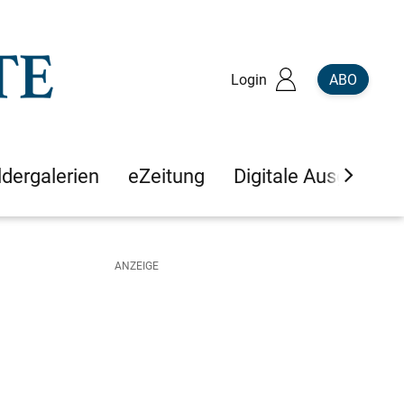
Login
ABO
ldergalerien
eZeitung
Digitale Ausgaben