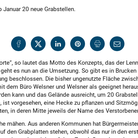
b Januar 20 neue Grabstellen.
ndorte“, so lautet das Motto des Konzepts, das der L
geht es nun an die Umsetzung. So gibt es in Brucken 
ung beschlossen. Die bisher ungenutzte Fläche zwisch
t dem Büro Welsner und Welsner als geeignet herauskri
erden kann und das Gelände ausreicht, um 20 Grabst
 ist vorgesehen, eine Hecke zu pflanzen und Sitzmögl
en, in deren Mitte jeweils der Name des Verstorbenen
che mähen. Aus anderen Kommunen hat Bürgermeister 
uf den Grabplatten stehen, obwohl das nur in den er