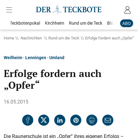
Teckbotenpokal
Kirchheim
Rund um die Teck
Blaulicht
Loka
ABO
Home
Nachrichten
Rund um die Teck
Erfolge fordern auch „Opfer“
Weilheim · Lenningen · Umland
Erfolge fordern auch
„Opfer“
16.05.2015
Die Raunerschule ist ein „Opfer“ ihres eigenen Erfolgs –