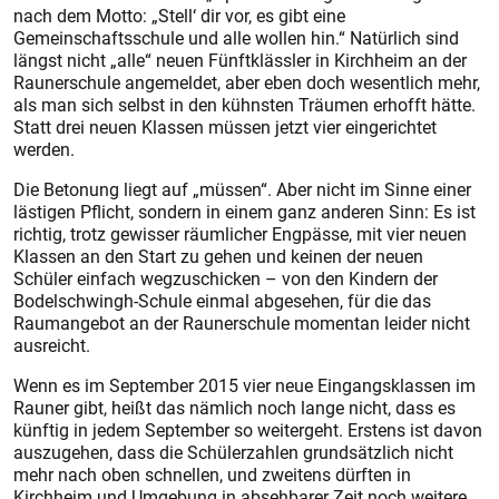
nach dem Motto: „Stell‘ dir vor, es gibt eine
Gemeinschaftsschule und alle wollen hin.“ Natürlich sind
längst nicht „alle“ neuen Fünftklässler in Kirchheim an der
Raunerschule angemeldet, aber eben doch wesentlich mehr,
als man sich selbst in den kühnsten Träumen erhofft hätte.
Statt drei neuen Klassen müssen jetzt vier eingerichtet
werden.
Die Betonung liegt auf „müssen“. Aber nicht im Sinne einer
lästigen Pflicht, sondern in einem ganz anderen Sinn: Es ist
richtig, trotz gewisser räumlicher Engpässe, mit vier neuen
Klassen an den Start zu gehen und keinen der neuen
Schüler einfach wegzuschicken – von den Kindern der
Bodelschwingh-Schule einmal abgesehen, für die das
Raumangebot an der Raunerschule momentan leider nicht
ausreicht.
Wenn es im September 2015 vier neue Eingangsklassen im
Rauner gibt, heißt das nämlich noch lange nicht, dass es
künftig in jedem September so weitergeht. Erstens ist davon
auszugehen, dass die Schülerzahlen grundsätzlich nicht
mehr nach oben schnellen, und zweitens dürften in
Kirchheim und Umgebung in absehbarer Zeit noch weitere