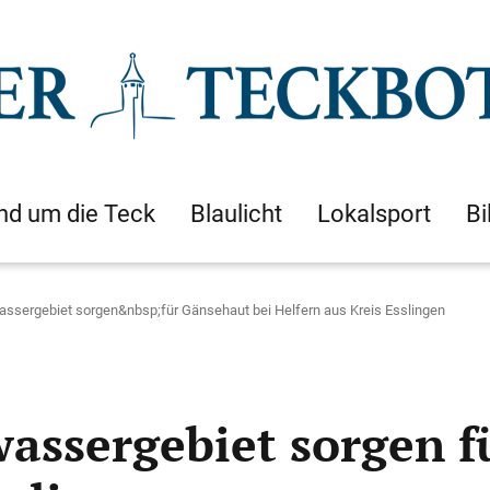
nd um die Teck
Blaulicht
Lokalsport
Bi
ssergebiet sorgen&nbsp;für Gänsehaut bei Helfern aus Kreis Esslingen
wassergebiet sorgen f