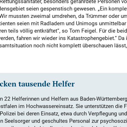
ettungssanitäter, besonders gefährdete Personen vo
densgebiet seien gespenstisch gewesen. „Ein komple
 Wir mussten zweimal umdrehen, da Trümmer oder umg
Patienten seien mit Radladern und Unimogs unmittelbar
n teils völlig entkräftet“, so Tom Feigel. Für die bei
erden, fahren wir wieder ins Katastrophengebiet.“ D
esamtsituation noch nicht komplett überschauen lässt,
cken tausende Helfer
n 22 Helferinnen und Helfern aus Baden-Württemberg
stfalen im Hochwassereinsatz. Sie unterstützen die 
Polizei bei deren Einsatz, etwa durch Verpflegung un
 Seelsorger und geschultes Personal zur psychosozi