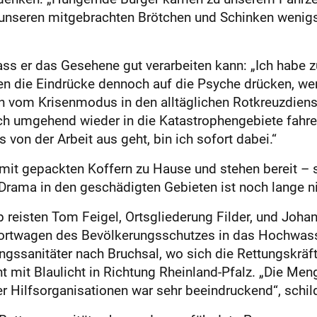
 unseren mitgebrachten Brötchen und Schinken wenig
ss er das Gesehene gut verarbeiten kann: „Ich habe 
ten die Eindrücke dennoch auf die Psyche drücken, w
 vom Krisenmodus in den alltäglichen Rotkreuzdienst
h umgehend wieder in die Katastrophengebiete fahren
 von der Arbeit aus geht, bin ich sofort dabei.“
 mit gepackten Koffern zu Hause und stehen bereit – 
 Drama in den geschädigten Gebieten ist noch lange n
reisten Tom Feigel, Ortsgliederung Filder, und Johan
portwagen des Bevölkerungsschutzes in das Hochwas
ungssanitäter nach Bruchsal, wo sich die Rettungskrä
 mit Blaulicht in Richtung Rheinland-Pfalz. „Die
Meng
 Hilfsorganisationen war sehr beeindruckend“, schild