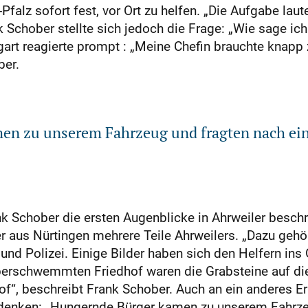
falz sofort fest, vor Ort zu helfen. „Die Aufgabe lau
k Schober stellte sich jedoch die Frage: „Wie sage ich
rt reagierte prompt : „Meine Chefin brauchte knap
ber.
en zu unserem Fahrzeug und fragten nach ein
nk Schober die ersten Augenblicke in Ahrweiler besch
er aus Nürtingen mehrere Teile Ahrweilers. „Dazu gehö
und Polizei. Einige Bilder haben sich den Helfern in
 überschwemmten Friedhof waren die Grabsteine auf di
of“, beschreibt Frank Schober. Auch an ein anderes Er
n denken: „Hungernde Bürger kamen zu unserem Fahrz