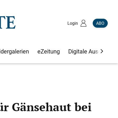
Login
ABO
ldergalerien
eZeitung
Digitale Ausgaben
ür Gänsehaut bei