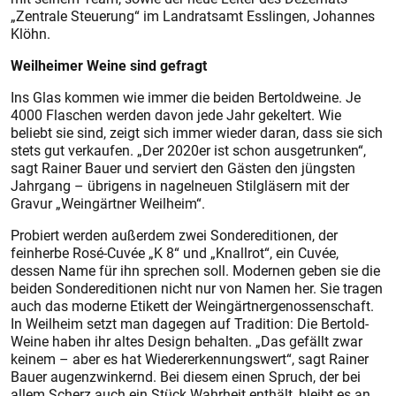
„Zentrale Steuerung“ im Landratsamt Esslingen, Johannes
Klöhn.
Weilheimer Weine sind gefragt
Ins Glas kommen wie immer die beiden Bertoldweine. Je
4000 Flaschen werden davon jede Jahr gekeltert. Wie
beliebt sie sind, zeigt sich immer wieder daran, dass sie sich
stets gut verkaufen. „Der 2020er ist schon ausgetrunken“,
sagt Rainer Bauer und serviert den Gästen den jüngsten
Jahrgang – übrigens in nagelneuen Stilgläsern mit der
Gravur „Weingärtner Weilheim“.
Probiert werden außerdem zwei Sondereditionen, der
feinherbe Rosé-Cuvée „K 8“ und „Knallrot“, ein Cuvée,
dessen Name für ihn sprechen soll. Modernen geben sie die
beiden Sondereditionen nicht nur von Namen her. Sie tragen
auch das moderne Etikett der Weingärtnergenossenschaft.
In Weilheim setzt man dagegen auf Tradition: Die Bertold-
Weine haben ihr altes Design behalten. „Das gefällt zwar
keinem – aber es hat Wiedererkennungswert“, sagt Rainer
Bauer augenzwinkernd. Bei diesem einen Spruch, der bei
allem Scherz auch ein Stück Wahrheit enthält, bleibt es an