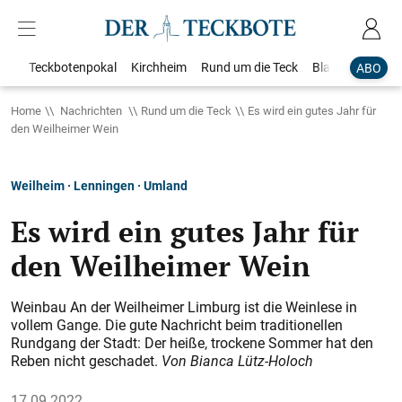
Teckbotenpokal
Kirchheim
Rund um die Teck
Blaulicht
Loka
ABO
Home
Nachrichten
Rund um die Teck
Es wird ein gutes Jahr für
den Weilheimer Wein
Weilheim · Lenningen · Umland
Es wird ein gutes Jahr für
den Weilheimer Wein
Weinbau An der Weilheimer Limburg ist die Weinlese in
vollem Gange. Die gute Nachricht beim traditionellen
Rundgang der Stadt: Der heiße, trockene Sommer hat den
Reben nicht geschadet.
Von Bianca Lütz-Holoch
17.09.2022