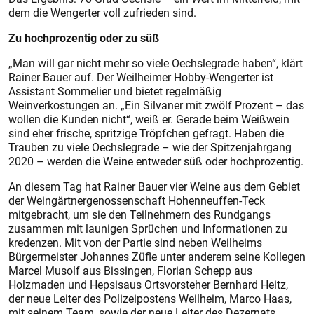
dem die Wengerter voll zufrieden sind.
Zu hochprozentig oder zu süß
„Man will gar nicht mehr so viele Oechslegrade haben“, klärt
Rainer Bauer auf. Der Weilheimer Hobby-Wengerter ist
Assistant Sommelier und bietet regelmäßig
Weinverkostungen an. „Ein Silvaner mit zwölf Prozent – das
wollen die Kunden nicht“, weiß er. Gerade beim Weißwein
sind eher frische, spritzige Tröpfchen gefragt. Haben die
Trauben zu viele Oechslegrade – wie der Spitzenjahrgang
2020 – werden die Weine entweder süß oder hochprozentig.
An diesem Tag hat Rainer Bauer vier Weine aus dem Gebiet
der Weingärtnergenossenschaft Hohenneuffen-Teck
mitgebracht, um sie den Teilnehmern des Rundgangs
zusammen mit launigen Sprüchen und Informationen zu
kredenzen. Mit von der Partie sind neben Weilheims
Bürgermeister Johannes Züfle unter anderem seine Kollegen
Marcel Musolf aus Bissingen, Florian Schepp aus
Holzmaden und Hepsisaus Ortsvorsteher Bernhard Heitz,
der neue Leiter des Polizeipostens Weilheim, Marco Haas,
mit seinem Team, sowie der neue Leiter des Dezernats