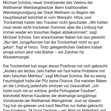
Michael Schöne, neuer Vorsitzender des Vereins der
Weilheimer Weinbergbesitzer. Beim traditionellen
Weinbergrundgang der Stadt Weilheim zu Beginn der
Hauptlesezeit berichtet er vom Weinjahr. Hitze, und
Trockenheit haben den Trauben nicht geschadet. „Wir hatten
zwar einen recht trockenen Sommer, aber die Limburg hat
immer wieder ein bisschen Regen abbekommen“, sagt
Michael Schöne. Den erwachsenen Reben hat das gereicht.
„Nur den Jungpflanzen hat die Trockenheit nicht so gut
getan“, fügt er hinzu. Trotz gelegentlichen Gießens haben
einige schon jetzt rote Blätter – ein Zeichen für
Wassermangel.
Die Trockenheit hat sogar etwas Positives mit sich gebracht:
„Anders als letztes Jahr hatten wir fast keine Probleme mit
dem falschen Mehltau“, sagt Michael Schöne. Bei so wenig
Feuchtigkeit hatte der Pilz keine Chance. Die meisten Reben
an der Limburg jedenfalls strotzen vor Gesundheit. „Ich
hatte noch nie so schöne, große Portugieser-Trauben“,
berichetet Werner Kauderer, der ehemalige langjährige
Vorsitzende der Weilheimer Weingärtner. Just an diesem
Tag hat sie gelesen und nach Neuffen zur Kelter gebracht.
Das Ergebnis: 78 Grad Oechsle – ein Wert im Mittelfeld, mit