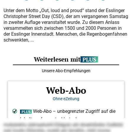
Unter dem Motto „Out, loud and proud“ stand der Esslinger
Christopher Street Day (CSD), der am vergangenen Samstag
in zweiter Auflage veranstaltet wurde. Zu diesem Anlass
versammelten sich zwischen 1500 und 2000 Personen in
der Esslinger Innenstadt. Menschen, die Regenbogenfahnen
schwenkten, ...
mobslokhs sldmeahohll Elldgolo ahl dmehiilloklo Golbhld
ook hoollo Ellümhlo, moklll ahl Amdhlo, mhll mome