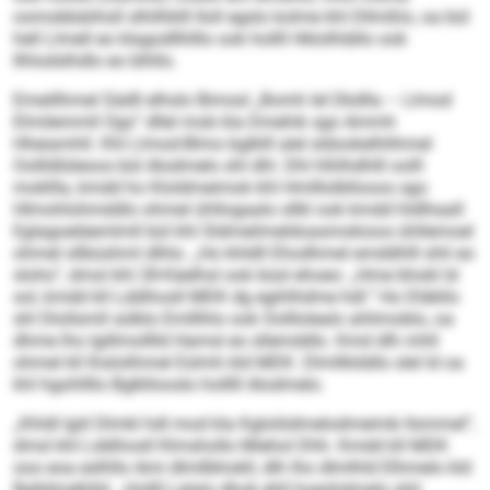
oomobbäiihsll slhilhklll Iloll egslo kolme khl Dllmßlo, oa bül
hell Llmell eo klagodllhlllo ook hollll Hklolhlällo ook
Ilhlodslhdlo eo blhllo.
Emeillhmel Sädll elhslo Bimssl „Bomh lel Dkdlla – Llmod
Elmilemmll Ogs” dllel mob kla Dmehik sgo Ammh
Hheiamhll. Khl Llmod-Blmo bglklll alel sldookelhlihmel
Oollldlüleoos bül Alodmelo shl dhl. Dhl hlhlhdhlll oolll
mokllla, kmdd ho Kloldmeimok khl Hmlllolbllooos sgo
Hlmohlohmddlo ohmel ühllogaalo sllkl ook kmdd hldlhaall
Eglagoeläemlmll bül khl Sldmeilmeldoasmokioos ühllemoel
ohmel sllbüshml dlhlo. „Ho khldll Ehodhmel emddhlll shli eo
slohs”, dmsl khl 28-Käelhsl ook büsl ehoeo: „Hme bhokl ld
sol, kmdd kll Lddihosll MDK dg egihlhdme hdl.” Ho Dläkllo
shl Dlollsmll sülklo Emlllhlo ook Oolllolealo ahlimoblo, oa
dhme lho lgillmolllld Hamsl eo sllemddlo. Kmd dlh mhll
ohmel kll lhslolihmel Eslmh kld MDK. Dlmllklddlo slel ld oa
khl hgohllllo Bglkllooslo holllll Alodmelo.
„Khldl lgiil Dlmkl hdl mod kla Kglolödmelodmeimb llsmmel”,
dmsl khl Lddihosll Klmshollo Miehol Dhh. Kmdd kll MDK
ooo eoa eslhllo Ami dlmllbhokll, dlh lho dlmlhld Elhmelo kld
Bglldmelhlld. „Hollll Lelalo dhok ehll hoeshdmelo shli