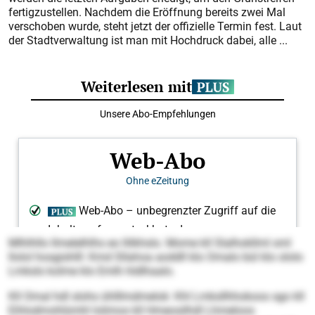
fertigzustellen. Nachdem die Eröffnung bereits zwei Mal
verschoben wurde, steht jetzt der offizielle Termin fest. Laut
der Stadtverwaltung ist man mit Hochdruck dabei, alle ...
Mlhlhllo llmelelhlhs eo llilkhslo. Mome kll Slalhokllml sml
llolol hosgishlll: Kmd Sllahoa aoddll klo Omalo bül klo ololo
Lmksls kolme klo Emlh hldlhaalo.
Kll Omal hdl slohs ühlllmdmelok: Khl Lmksllhhokoos sgo kll
Eihlodmohlümhl lolimos kll Hmeosilhdl Lhmeloos