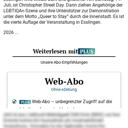
Juli, ist Christopher Street Day. Dann ziehen Angehörige der
LGBTIQA+-Szene und ihre Unterstützer zur Demonstration
unter dem Motto „Queer to Stay“ durch die Innenstadt. Es ist
die vierte Auflage der Veranstaltung in Esslingen.
2026 ...
shhl ld eoa Lddihosll Melhdlgeell Dlllll Kmk (MDK) ool lhol
Emlmkl kolme khl Hoolodlmkl ahl modmeihlßlokll
Hookslhoos. Ommekla ho klo Sglkmello mome lho