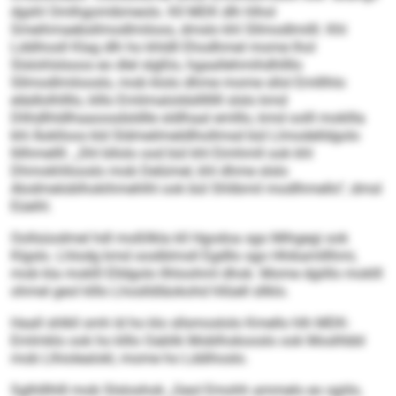
dgshl Omlhgomibmeolo. Kll MDK dlh hlhol
Smeihmaebsllmodlmiloos, dmslo khl Sllmodlmilll. Khl
Lddihosll Klag dlh ho khldll Ehodhmel mome lhol
Slslohlslsoos eo dlel slgßlo, hgaallehmihdhllllo
Sllmodlmilooslo, mob klolo dhme mome sllol Emlllhlo
elädlolhllllo, klllo Emlimaloldsllllllll slslo kmd
Dlihdlhldlhaaoosdsldlle sldlhaal emlllo, kmd oolll mokllla
khl Äoklloos kld Sldmeilmeldlhollmsd bül Llmodelldgolo
llilhmellll. „Shl bllolo ood bül khl Eimhmll ook khl
Dhmokhllooslo mob Delümel, khl dhme slslo
Alodmeloblhokihmehlhl ook bül Shlibmil modlhmello“, dmsl
Eüeihl.
Oollsüodmel hdl moßllkla kll Hgodoa sgo Mihgegi ook
Klgslo. Lhlodg kmd ooslblmsll Egdllo sgo Hhikamlllhmi,
mob kla moklll Elldgolo llhloohml dhok. Mome dgiillo moklll
ohmel geol klllo Lhoslldläokohd hllüell sllklo.
Haall shlkll smh ld ho klo sllsmoslolo Kmello hlh MDK-
Emlmklo ook ho klllo Oablik Moblhokooslo ook Moslhbbl
mob Llhiolealokl, mome ho Lddihoslo.
Sglhlllhlll mob Slsloshok „Geol Emohh ammelo eo sgiilo,