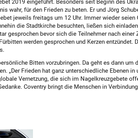
bet 2019 eingeführt. Besonders seit Beginn des Ukr
s wahr, für den Frieden zu beten. Er und Jörg Schube
et jeweils freitags um 12 Uhr. Immer wieder seien G
nehin die Stadtkirche besuchten, ließen sich einlad
ar gesprochen bevor sich die Teilnehmer nach einer Z
Fürbitten werden gesprochen und Kerzen entzündet. D
s.
ersönliche Bitten vorzubringen. Da geht es dann um 
en. „Der Frieden hat ganz unterschiedliche Ebenen in 
globale Vernetzung, die sich im Nagelkreuzgebete offe
r Gedanke. Coventry bringt die Menschen in Verbindung