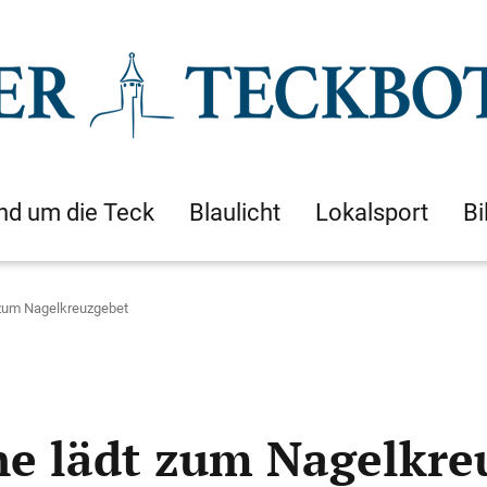
nd um die Teck
Blaulicht
Lokalsport
Bi
t zum Nagelkreuzgebet
che lädt zum Nagelkre