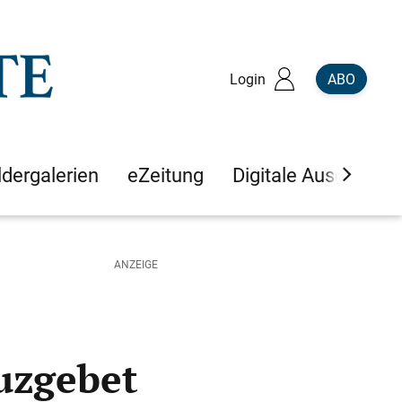
Login
ABO
ldergalerien
eZeitung
Digitale Ausgaben
uzgebet