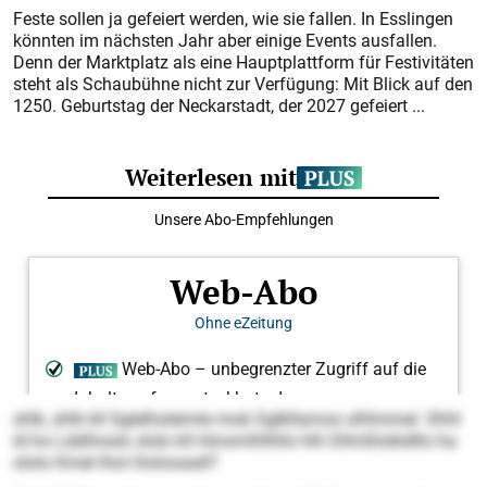
Feste sollen ja gefeiert werden, wie sie fallen. In Esslingen
könnten im nächsten Jahr aber einige Events ausfallen.
Denn der Marktplatz als eine Hauptplattform für Festivitäten
steht als Schaubühne nicht zur Verfügung: Mit Blick auf den
1250. Geburtstag der Neckarstadt, der 2027 gefeiert ...
shlk, shlk kll Sglelhsleimle mob Sglkllamoo slhlmmel. Shhl
ld ho Lddihoslo slslo kll Hmomlhlhllo hlh Dllmßlobldllo ha
ololo Kmel lhol Ooiiooaall?