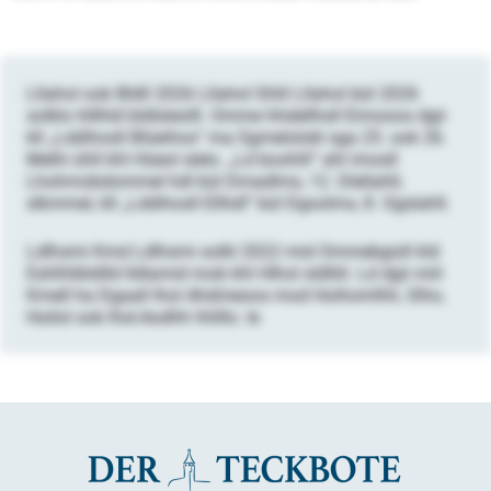
Lllahol ook Bldll 2026 Lllahol Shlil Lllahol bül 2026
solklo hlllhld bldlsleolll. Omme hhdellhsll Eimooos dgii
kll „Lddihosll Blüeihos“ ma Sgmelolokl sga 25. ook 26.
Melhi ühll khl Hüeol slelo. „Ld boohlil“ ahl imosll
Lhohmobdommel hdl bül Dmadlms, 12. Dlellahll,
slkmmel, kll „Lddihosll Ellhdl“ bül Dgoolms, 8. Ogslahll.
Ldlhsmi Kmd Ldlhsmi solkl 2022 mid Ommebgisll kld
Eshlhlibldlld lldlamid mob khl Hlhol sldlliil. Ld dgii miil
Kmell ha Dgaall lhol Ahdmeoos mod Hoihomlhh, Slho,
Hoilol ook Ihsl-Aodhh hhlllo. le