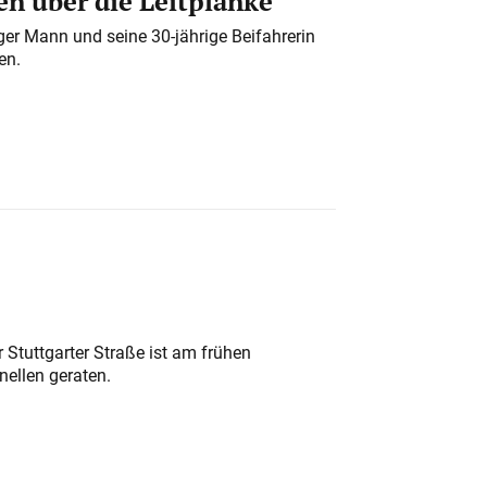
n über die Leitplanke
iger Mann und seine 30-jährige Beifahrerin
en.
 Stuttgarter Straße ist am frühen
nellen geraten.