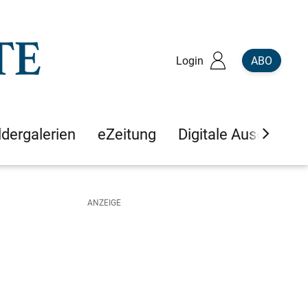
Login
ABO
ldergalerien
eZeitung
Digitale Ausgaben