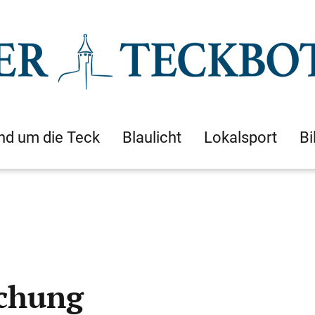
nd um die Teck
Blaulicht
Lokalsport
Bi
uchung