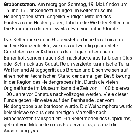
Grabenstetten.
Am morgigen Sonntag, 19. Mai, finden um
15 und 16 Uhr Sonderführungen im Keltenmuseum
Heidengraben statt. Angelika Rüdiger, Mitglied des
Fördervereins Heidengraben, führt in die Welt der Kelten ein.
Die Führungen dauern jeweils etwa eine halbe Stunde.
Das Keltenmuseum in Grabenstetten beherbergt nicht nur
seltene Bronzeobjekte, wie das aufwendig gearbeitete
Gürtelblech einer Keltin aus den Hügelgräbern beim
Burrenhof, sondern auch Schmuckstücke aus farbigem Glas
oder Schmuck aus Gagat. Reich verzierte keramische Teller,
Waffen und Alltagsgerät aus Bronze und Eisen weisen auf
einen hohen technischen Stand der damaligen Bevölkerung
in der Region des Heidengrabens hin. Durch die vielen
Originalfunde im Museum kann die Zeit von 1 100 bis etwa
100 Jahre vor Christus nachvollzogen werden. Viele dieser
Funde geben Hinweise auf den Fernhandel, der vom
Heidengraben aus betrieben wurde. Die Weinamphore wurde
beispielsweise aus dem heutigen Marseille nach
Grabenstetten transportiert. Ein Reliefmodell des Oppidums,
gebaut von Mitgliedern des Fördervereins, ergänzt die
Ausstellung.
pm