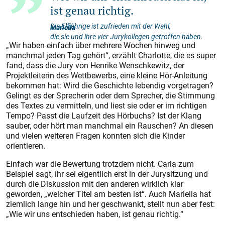
ist genau richtig.
Die Elfjährige ist zufrieden mit der Wahl,
Mariella
die sie und ihre vier Jurykollegen getroffen haben.
„Wir haben einfach über mehrere Wochen hinweg und
manchmal jeden Tag gehört“, erzählt Charlotte, die es super
fand, dass die Jury von Henrike Wenschkewitz, der
Projektleiterin des Wettbewerbs, eine kleine Hör-Anleitung
bekommen hat: Wird die Geschichte lebendig vorgetragen?
Gelingt es der Sprecherin oder dem Sprecher, die Stimmung
des Textes zu vermitteln, und liest sie oder er im richtigen
Tempo? Passt die Laufzeit des Hörbuchs? Ist der Klang
sauber, oder hört man manchmal ein Rauschen? An diesen
und vielen weiteren Fragen konnten sich die Kinder
orientieren.
Einfach war die Bewertung trotzdem nicht. Carla zum
Beispiel sagt, ihr sei eigentlich erst in der Jurysitzung und
durch die Diskussion mit den anderen wirklich klar
geworden, „welcher Titel am besten ist“. Auch Mariella hat
ziemlich lange hin und her geschwankt, stellt nun aber fest:
„Wie wir uns entschieden haben, ist genau richtig.“