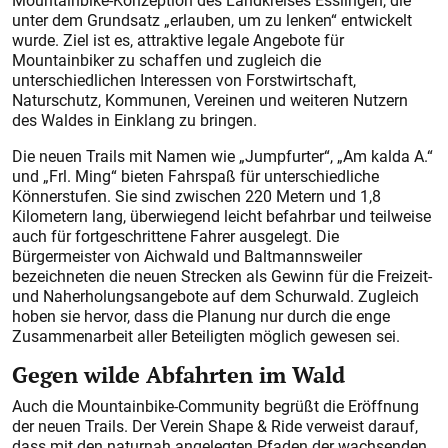
Mountainbike-Konzeption des Landkreises Esslingen, die
unter dem Grundsatz „erlauben, um zu lenken“ entwickelt
wurde. Ziel ist es, attraktive legale Angebote für
Mountainbiker zu schaffen und zugleich die
unterschiedlichen Interessen von Forstwirtschaft,
Naturschutz, Kommunen, Vereinen und weiteren Nutzern
des Waldes in Einklang zu bringen.
Die neuen Trails mit Namen wie „Jumpfurter“, „Am kalda A.“
und „Frl. Ming“ bieten Fahrspaß für unterschiedliche
Könnerstufen. Sie sind zwischen 220 Metern und 1,8
Kilometern lang, überwiegend leicht befahrbar und teilweise
auch für fortgeschrittene Fahrer ausgelegt. Die
Bürgermeister von Aichwald und Baltmannsweiler
bezeichneten die neuen Strecken als Gewinn für die Freizeit-
und Naherholungsangebote auf dem Schurwald. Zugleich
hoben sie hervor, dass die Planung nur durch die enge
Zusammenarbeit aller Beteiligten möglich gewesen sei.
Gegen wilde Abfahrten im Wald
Auch die Mountainbike-Community begrüßt die Eröffnung
der neuen Trails. Der Verein Shape & Ride verweist darauf,
dass mit den naturnah angelegten Pfaden der wachsenden