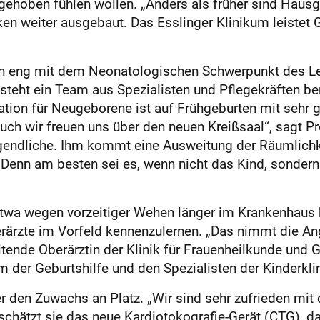
ufgehoben fühlen wollen. „Anders als früher sind Hau
en weiter ausgebaut. Das Esslinger Klinikum leistet G
ion eng mit dem Neonatologischen Schwerpunkt des Le
eht ein Team aus Spezialisten und Pflegekräften ber
ation für Neugeborene ist auf Frühgeburten mit sehr 
uch wir freuen uns über den neuen Kreißsaal“, sagt P
Jugendliche. Ihm kommt eine Ausweitung der Räumlich
enn am besten sei es, wenn nicht das Kind, sondern 
etwa wegen vorzeitiger Wehen länger im Krankenhaus 
ärzte im Vorfeld kennenzulernen. „Das nimmt die Angs
ende Oberärztin der Klinik für Frauenheilkunde und Ge
er Geburtshilfe und den Spezialisten der Kinderklin
den Zuwachs an Platz. „Wir sind sehr zufrieden mit 
ätzt sie das neue Kardiotokografie-Gerät (CTG), da