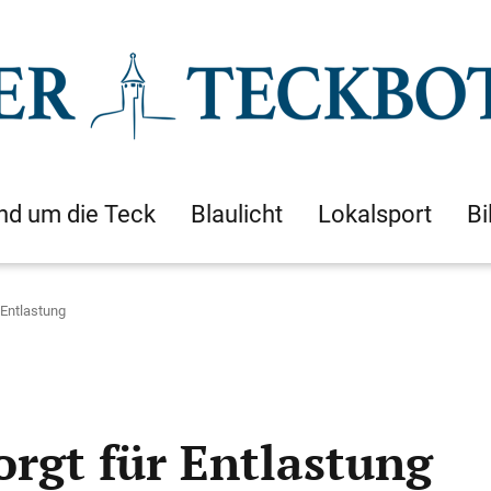
nd um die Teck
Blaulicht
Lokalsport
Bi
 Entlastung
orgt für Entlastung