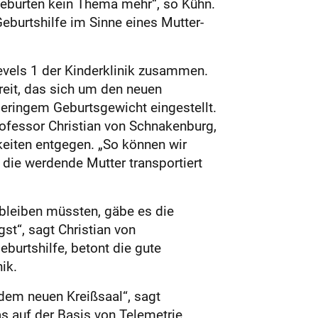
sgeburten kein Thema mehr“, so Kühn.
eburtshilfe im Sinne eines Mutter-
vels 1 der Kinderklinik zusammen.
eit, das sich um den neuen
geringem Geburtsgewicht eingestellt.
rofessor Christian von Schnakenburg,
keiten entgegen. „So können wir
die werdende Mutter transportiert
bleiben müssten, gäbe es die
t“, sagt Chris­tian von
burtshilfe, betont die gute
ik.
dem neuen Kreißsaal“, sagt
s auf der Basis von Telemetrie