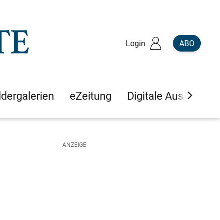
Login
ABO
ldergalerien
eZeitung
Digitale Ausgaben