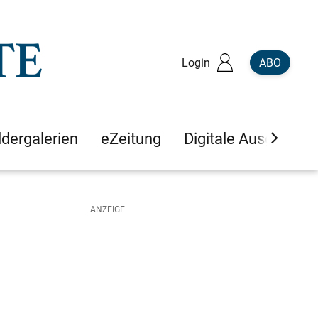
Login
ABO
ldergalerien
eZeitung
Digitale Ausgaben