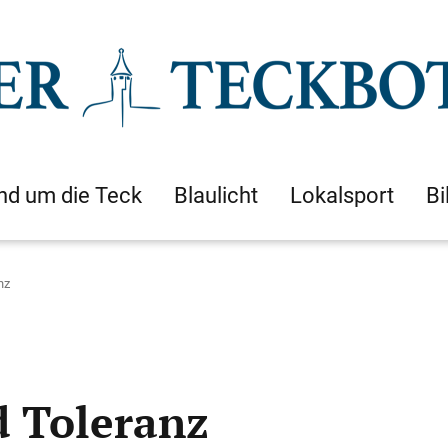
nd um die Teck
Blaulicht
Lokalsport
Bi
nz
d Toleranz