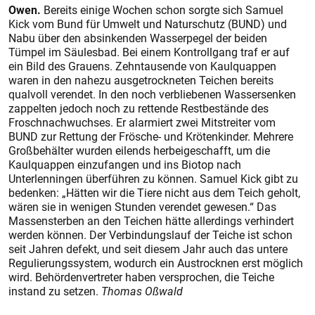
Owen.
Bereits einige Wochen schon sorgte sich Samuel
Kick vom Bund für Umwelt und Naturschutz (BUND) und
Nabu über den absinkenden Wasserpegel der beiden
Tümpel im Säulesbad. Bei einem Kontrollgang traf er auf
ein Bild des Grauens. Zehntausende von Kaulquappen
waren in den nahezu ausgetrockneten Teichen bereits
qualvoll verendet. In den noch verbliebenen Wassersenken
zappelten jedoch noch zu rettende Restbestände des
Froschnachwuchses. Er alarmiert zwei Mitstreiter vom
BUND zur Rettung der Frösche- und Krötenkinder. Mehrere
Großbehälter wurden eilends herbeigeschafft, um die
Kaulquappen einzufangen und ins Biotop nach
Unterlenningen überführen zu können. Samuel Kick gibt zu
bedenken: „Hätten wir die Tiere nicht aus dem Teich geholt,
wären sie in wenigen Stunden verendet gewesen.“ Das
Massensterben an den Teichen hätte allerdings verhindert
werden können. Der Verbindungslauf der Teiche ist schon
seit Jahren defekt, und seit diesem Jahr auch das untere
Regulierungssystem, wodurch ein Austrocknen erst möglich
wird. Behördenvertreter haben versprochen, die Teiche
instand zu setzen.
Thomas Oßwald