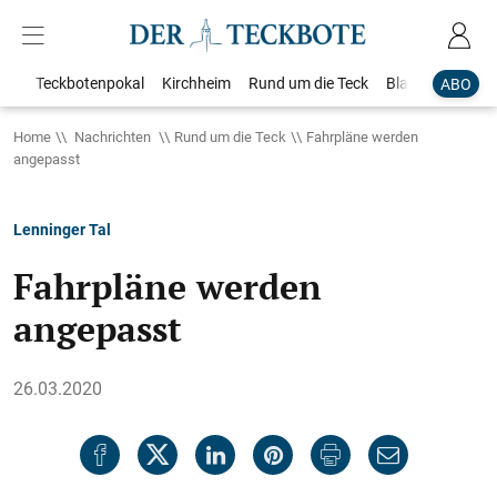
Teckbotenpokal
Kirchheim
Rund um die Teck
Blaulicht
Loka
ABO
Home
Nachrichten
Rund um die Teck
Fahrpläne werden
angepasst
Lenninger Tal
Fahrpläne werden
angepasst
26.03.2020