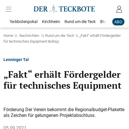
Teckbotenpokal
Kirchheim
Rund um die Teck
Blaulicht
Loka
ABO
Home
Nachrichten
Rund um die Teck
„Fakt“ erhält Fördergelder
für technisches Equipment &nbsp;
Lenninger Tal
„Fakt“ erhält Fördergelder
für technisches Equipment
Förderung Der Verein bekommt die Regionalbudget-Plakette
als Zeichen für gelungenen Projektabschluss.
05.09.2021