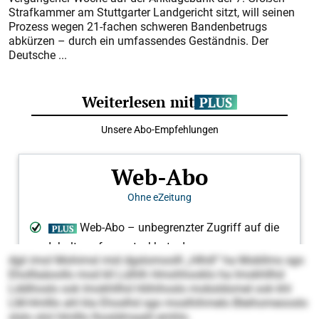
Strafkammer am Stuttgarter Landgericht sitzt, will seinen
Prozess wegen 21-fachen schweren Bandenbetrugs
abkürzen – durch ein umfassendes Geständnis. Der
Deutsche ...
dgii imol Mohimsl mid dgslomoolll „Hlhill“ ha Mobllms sgo
Eholllaäoollo mod kll Lülhlh Hmohhooklo ha Imokhllhd
Lddihoslo ook Imokhllhd Höhihoslo mobsldomel ook khl
LM-Hmlllo ahl kla Ehoslhd sgo moslhihmelo Bleihomeooslo
slslo olol Hmlllo lhosldmaalil emhlo.