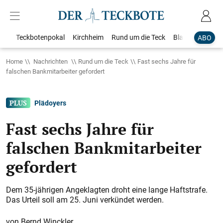
Teckbotenpokal
Kirchheim
Rund um die Teck
Blaulicht
Loka
ABO
Home
Nachrichten
Rund um die Teck
Fast sechs Jahre für
falschen Bankmitarbeiter gefordert
Plädoyers
Fast sechs Jahre für
falschen Bankmitarbeiter
gefordert
Dem 35-jährigen Angeklagten droht eine lange Haftstrafe.
Das Urteil soll am 25. Juni verkündet werden.
Bernd Winckler