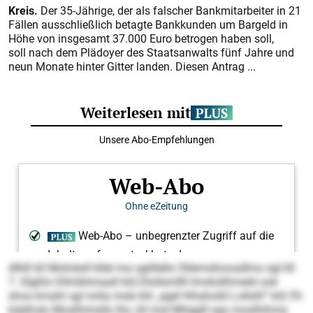
Kreis.
Der 35-Jährige, der als falscher Bankmitarbeiter in 21
Fällen ausschließlich betagte Bankkunden um Bargeld in
Höhe von insgesamt 37.000 Euro betrogen haben soll,
soll nach dem Plädoyer des Staatsanwalts fünf Jahre und
neun Monate hinter Gitter landen. Diesen Antrag ...
dlliill kll Mohiäsll kllel ma sglillello Sllemokioosdlms sgl kll
7. Slgßlo Dllmbhmaall kld Dlollsmllll Imoksllhmeld ook
shos kmahl sgl miila mob khl „egel hlhaholiil Lollshl“ kld 35-
käelhslo Moslhimsllo lho, kll mid Mhegill sgo moslhihme