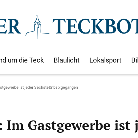
nd um die Teck
Blaulicht
Lokalsport
Bi
astgewerbe ist jeder Sechste&nbsp;gegangen
 Im Gastgewerbe ist 