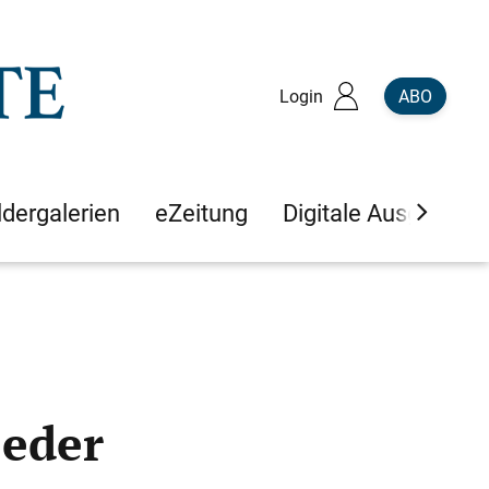
Login
ABO
ldergalerien
eZeitung
Digitale Ausgaben
jeder