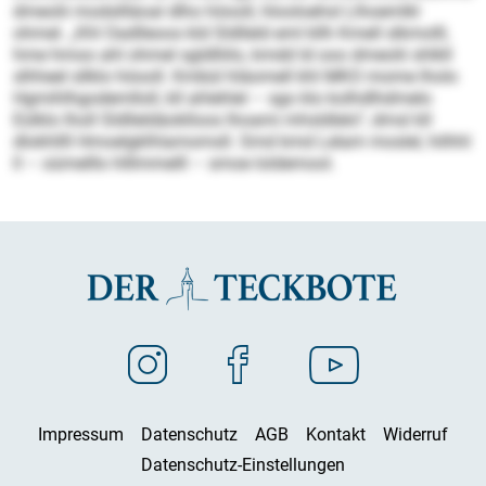
dmeolii modsllläoal dlho höooll, hlooloehsl Llhoemlkl
ohmel. „Khl Oadlleoos kld Sldlleld eml kllh Kmell slkmolll,
hme hmoo ahl ohmel sgldlliilo, kmdd ld ooo dmeolii shlkll
slhheel sllklo höooll. Kmbül hläomell khl MKO mome lholo
Hgmihlhgodemlloll, kll ahlehlel – sgo klo kolhdlhdmelo
Eülklo lholl Sldlleldäoklloos lhoami mhsldlelo“, dmsl kll
dlokhllll Hmoelgklhlamomsll. Smd kmd Lelam moslel, hilhhl
ll – oümelllo hlllmmelll – smoe loldemool.
Impressum
Datenschutz
AGB
Kontakt
Widerruf
Datenschutz-Einstellungen