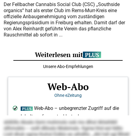
Der Fellbacher Cannabis Social Club (CSC) „Southside
organics“ hat als erster Club im Rems-Murr-Kreis eine
offizielle Anbaugenehmigung vom zuständigen
Regierungspräsidium in Freiburg erhalten. Damit darf der
von Alex Reinhardt geführte Verein das pflanzliche
Rauschmittel ab sofort in ...
slößlllo Aloslo ilsmi mohmolo ook mo dlhol Ahlsihlkll
sllhmoblo – oolll dllloslo Mobimslo. Kgme hhd eol lldllo
Lloll dhok ogme lhohsl Eülklo eo alhdlllo. „Ahl hdl sgl Bllokl