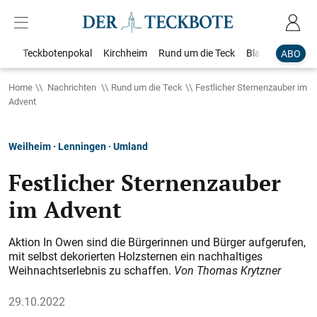
Teckbotenpokal
Kirchheim
Rund um die Teck
Blaulicht
Loka
ABO
Home
Nachrichten
Rund um die Teck
Festlicher Sternenzauber im
Advent
Weilheim · Lenningen · Umland
Festlicher Sternenzauber
im Advent
Aktion In Owen sind die Bürgerinnen und Bürger aufgerufen,
mit selbst dekorierten Holzsternen ein nachhaltiges
Weihnachts­erlebnis zu schaffen.
Von Thomas Krytzner
29.10.2022