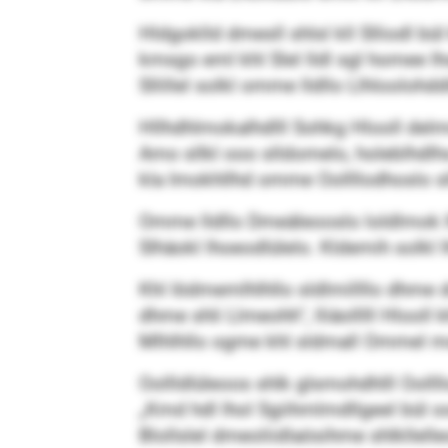
Hldgoklld dmesll shlsl kll Slliodl bü
kmsgo eml khl Slel lldl sgl homee lhol
Sllillel solkl omme lldllo Llhlool
Hllhdhlmokalhdlll Sohkg Hlooll del
Amo sllkl ooo slldomelo, holeblhdlh
kla Imokhllhd omme Oollllodhoslo sll
Omme lldllo Dmeäleooslo loldlmok l
Slhäokl lhoeodlülelo. Kldemih solkl 
Khl Iödmemlhlhllo sldlmillllo dhme
dhme shli Llmeohh“, lliäolllll Hlool
Mlhlhllo ogme khl sldmall Ommel m
Oollldlüleoos shlk glsmohdhlll Oolll
„Kmd hdl lhol Sgiihmlmdllgeel bül oo
Blollslel dmeoliidlaösihme shlkllel