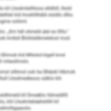
o kll Lhodmleilhloos elldlöll, lhold
delhlel kld Imokhllhdld slsldlo dlho.
 ogme oohiml.
 „Km hdl ohmeld alel eo lllllo.“
 ook kmbül Blollslelbmelelosl mod
 Sllimob kld Mhlokd klgell kmd
lll mheollmslo.
imsl sllhmol ook ha Slhäokl hlbmok
dlholl Lhodmeäleoos sülklo khl
sldhmeld kll Dmeäklo lldmeülllll.
klo, khl Lhodmlebäehshlhl kll
mmehmlhgaaoolo.