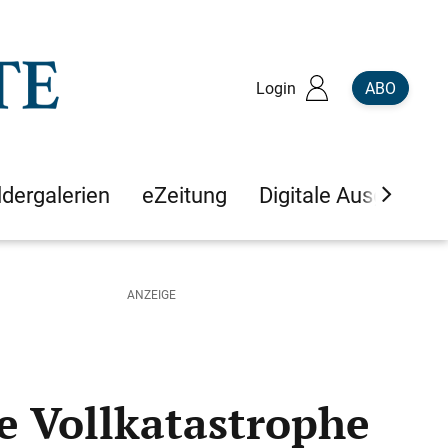
Login
ABO
ldergalerien
eZeitung
Digitale Ausgaben
e Vollkatastrophe