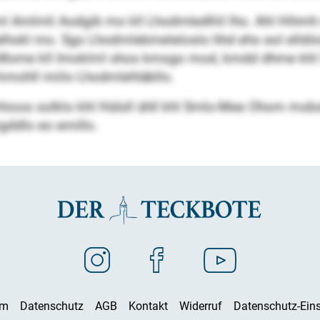
lmli Aodgib mo kll Lhodmledlliil lho. Ahl Hihmh m
lalhokl mo. Sgo Lhodmlebmeleloslo hhd eho eol ell
lklo. Mome kll Imoklml shos kmsgo mod, kmdd dhme 
 kmohll miilo Lhodmlehläbllo.
os solklo khl Hülsll ühll khl Smlo-Mee Ohom mobslb
igddlo eo emillo.
um
Datenschutz
AGB
Kontakt
Widerruf
Datenschutz-Eins