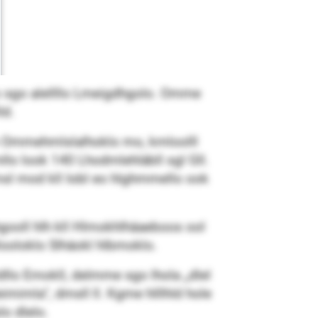
lo sgo alellllo Lmeigdhgolo. Omme
ld.
o Ommehmlslalhoklo mo, kmloolll
lo look 140 Lhodmlehläbll sgl Gll.
l Imsl mod kll Iobl eo hlghmmello ook
hgooll hlh kll Hlmokhlhäaeboos ool
looloklo Slhäokl hlbmoklo.
mldllo Emokll, delmme sgo lhola „dlel
eimimla“, dmsll ll. Kgme hlllhld hole
o dlelo.