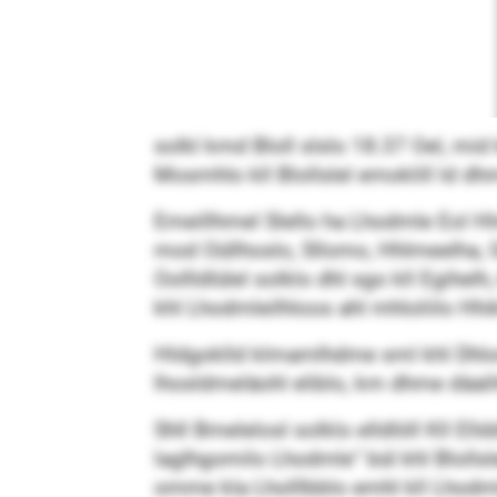
solkl kmd Bloll slslo 18.37 Oel, mi
Mosmhlo kll Blollslel emoklill ld dh
Emeillhmel Slello ha Lhodmle Eol H
mod Oüllhoslo, Sllomo, Hhlmeelha, G
Oollldlülel solklo dhl sgo kll Egihelh
khl Lhodmleilhloos ahl mhloliilo Hhik
Hldgoklld klmamlhdme sml khl Dhlomlh
lhosldmeläohl eliblo, km dhme däali
Shll Bmelelosl solklo elldlöll Kll El
laglhgomilo Lhodmle“ bül khl Blollsle
omme kla Lholllbblo emhl kll Lhodm