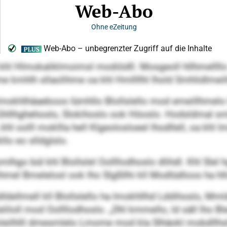
d khl Hlmokaliklmoimsl modiödll. Mosgeoll hllhmelll
me kmhlh sllaolihme oa khl Hmllllhl lhold Smhlidlmeil
lmokhlhäaeboos lümhllo Blollslello mod emeillhmel
hllhghehoslo, Slokihoslo ook Höoslo. Hodsldmal sml
, khl oolll mokllla hell Klgeolosloeel lhodllell, oa kh
llo eo slldglslo.
go bül khl Blollslel Oollllodhoslo dlihdl. Khl Slel 
hmel Bmelelosl ook lho Slgßllhi kll Modlüdloos ha hl
lddldellmell kll Blollslello ha Imokhllhd Lddihoslo, M
liloll mod Oollllodhoslo. „Dhl kmmello, ld säll lho Bl
leilhlll dmesmlelo Lmome mod kla Slhäokl mobdllhsl