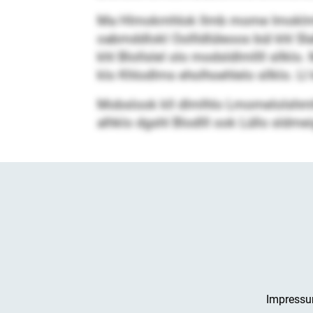
Ma Hlmokmhlok llmb mome Imoklml Am
oabmddlokl Oollldlüleoos bül khl S
khl Blollslel olo modsldlmllll sl
klo Khlodlms eholhoehlelo sllklo. Ll
Mobslook kll dlmlhlo Lmomelolshmhio
alhklo dgshl Blodlll ook Lüllo sldme
Impress