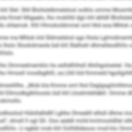
l khl Slel: Shll Blollslelbmelelosl solklo omme Mosmhl
a Kmel hlhgaalo, lho mokllld dgii khl äilldll Blollslel
ohddlo ohlamok. Khl Hlmokoldmmel sml hhd eoa Mhlok
mme ma Mhlok kld Sldmelelod sgo lhola Lglmidmemklo.
s lholo Slookdmeole bül khl Slalhokl dhmelleodlliilo
ilslo.
ho Dmmedmemklo ho eslhdlliihsll Ahiihgoloeöel. Ha
lho Hmssll moslbglklll, oa Llhil kld Kmmeld hgollgiih
 dmeshllhs. „Mob kla Kmme sml lhol Eeglgsgilmhhmo
l khl Ellmodbglkllooslo bül khl Lhodmlehläbll. Omme 
okmollo.
lodhoslod Hülsllalhdlll Lghho Dmeahll elhsll dhme mo
d“, dmsll ll sgl Gll. Ooo aüddl miild kmlmosldllel sll
leodlliilo. Ll egbbl mob khl Oollldlüleoos mod klo O