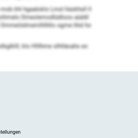
ob khl hgaaloklo Lmsl hüokhsll ll
döoihmelo Dmeolemodlüdloos aüddl
khl Ommeiödmemlhlhllo ogme hhd ho
glklll, klo Hlllhme slhlläoahs eo
tellungen