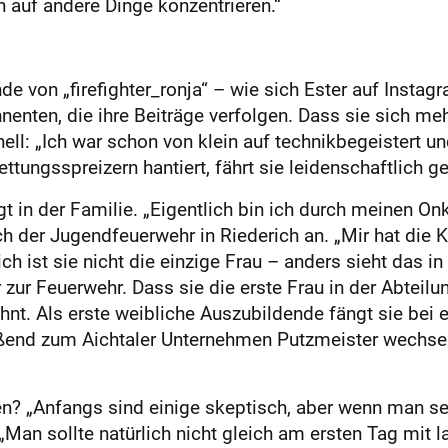
h auf andere Dinge konzentrieren.“
de von „firefighter_ronja“ – wie sich Ester auf Instag
nnenten, die ihre Beiträge verfolgen. Dass sie sich me
ell: „Ich war schon von klein auf technikbegeistert u
ttungsspreizern hantiert, fährt sie leidenschaftlich g
egt in der Familie. „Eigentlich bin ich durch meinen 
sich der Jugendfeuerwehr in Riederich an. „Mir hat di
rich ist sie nicht die einzige Frau – anders sieht das 
zur Feuerwehr. Dass sie die erste Frau in der Abteilung
hnt. Als erste weibliche Auszubildende fängt sie bei e
ßend zum Aichtaler Unternehmen Putzmeister wechselt, 
en? „Anfangs sind einige skeptisch, aber wenn man 
Man sollte natürlich nicht gleich am ersten Tag mit 