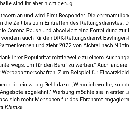
lle sind ihr aber nicht genug.
ltesern an und wird First Responder. Die ehrenamtlich
n die Zeit bis zum Eintreffen des Rettungsdienstes. 
die Corona-Pause und absolviert eine Fortbildung zur 
b sondern auch für den DRK-Rettungsdienst Esslingen-N
Partner kennen und zieht 2022 von Aichtal nach Nürti
r dank ihrer Popularität mittlerweile zu einem Aushäng
nterwegs, um für den Beruf zu werben.“ Auch andere A
erbepartnerschaften. Zum Beispiel für Einsatzkleidu
fluencerin ein wenig Geld dazu. „Wenn ich wollte, kön
 Angebote abgelehnt.“ Werbung möchte sie in erster Li
ass sich mehr Menschen für das Ehrenamt engagieren.
us Klemke