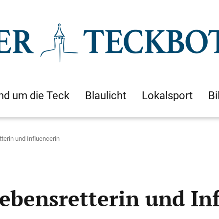
nd um die Teck
Blaulicht
Lokalsport
Bi
tterin und Influencerin
Lebensretterin und In