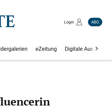
Login
ABO
ldergalerien
eZeitung
Digitale Ausgaben
fluencerin