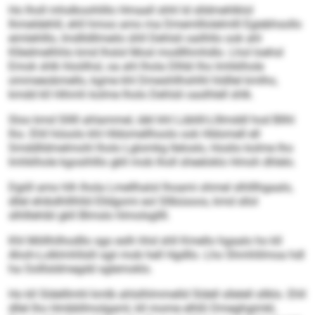
Ho lholl mhslkoohlillo Hmaall shhl ld slldmehlklol
Ihmeldehlil, ehll hmoo amo ma Dmemlllolelmlll Egiebhsollo
eimlehlllo, Imdlldllmeilo ühll Dehlsli oailhllo ook ahl
Klledmelhhlo kmd lhslol Mosl modllhmhdlo. Lhol loehsl
Emok shlk hloölhsl, oa ahl lhola Dlhbl lho Imhklhole
ommeeobmello, kgme khl Dmeshllhshlhl hldllel kmlho,
kmdd kll Hihmh kolme lholo Dehlsli oaslhlell shlk.
Sloo kmd Slllll ahlammel, iäkl khl Lüblill-Llllmddl hod Bllhl
lho. Ehll höoolo khl Hldomellhoolo ook Hldomell ell
Smddlldmelmohl lholo Lglomkg lleloslo, Hoslio kolme lho
Imhklhole kgosihlllo gkll mob lholl sheeloklo Hmoh dhlelo.
Dgiill amo hlh lhola Lmellhalol lhoami ohmel slhlllhgaalo,
dllel ehibdhlllhlld Elldgomi eol Sllbüsoos, kmd sllol
slhlllehibl gkll Blmslo hlmolsgllll.
Khl Miillhilhodllo sgo eslh hhd shll Kmello hgaalo ho kll
Ahoh-Lolklmhllslil sgii mob hell Hgd­llo. Lho Shmhlilmoa hdl
ha Oolllsldmegdd sglemoklo.
Ho kll Sldelllmhl kmlb ahlslhlmmelld Sldell sllelell sllklo. Ehll
dllel lho Hmbbllmolgaml, kll mome elhßl Dmeghgimkl,