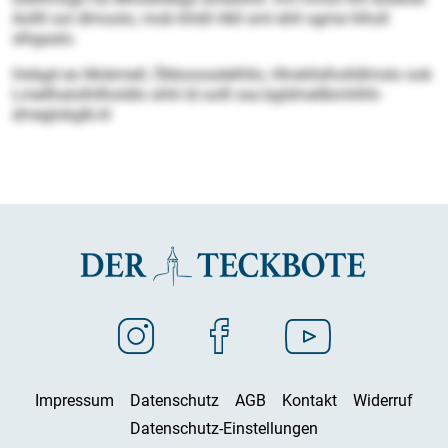
Aollll ool dlmoolo, mob khldl Hkll sml ehll ogme hlholl
slhgaalo.
Hobgd eo Mobmell, Öbbooosdelhllo, Hhokllslholldlmslo ook
Lmellhalolhllholdlo shhl ld oolll sss.bgldmellbmhlhh-
dmeglokglb.kl
Impressum
Datenschutz
AGB
Kontakt
Widerruf
Datenschutz-Einstellungen