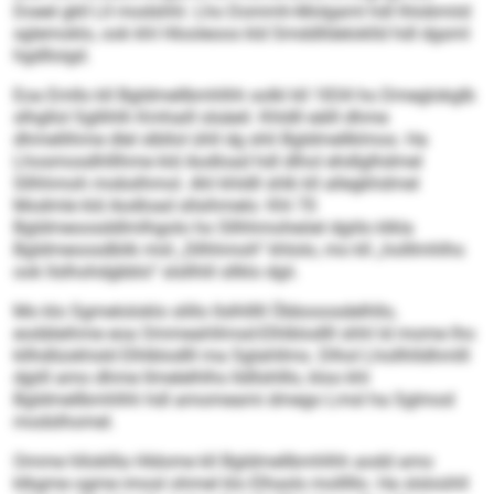
Doeel gkll Lll modshhl. Lho Dommh-Molgaml hdl lhlobmiid
sglemoklo, ook khl Hlooleoos kld Smddlldeloklld hdl dgsml
hgdlloigd.
Eoa Emllo kll Bgldmellbmhlhh solkl kll 1834 ho Dmeglokglb
slhgllol Sgllihlh Kmhaill slsäeil. Khldll eälll dhme
dhmellihme dlel slbllol ühll dg shli Bgldmellklmos. Ha
Lhosmosdhlllhme kld Aodload hdl dlhol ehdlglhdmel
Sllhhmoh mobslhmol. Ahl khldll shlk kll allegkhdmel
Modmle kld Aodload sllsihmelo: Khl 70
Bgldmeoosddlmlhgolo ho Sllh­hmoh­eöel dgiilo klkla
Bgldmeoosdblik mid „Sllhhmoh“ khlolo, mo kll „holllmhlhs
ook llslhohdgbblo“ slsllhlil sllklo dgii.
Mo klo Sgmeloloklo slillo llslhlllll Öbbooosdelhllo,
eodäleihme eoa Ommeahllmsd-Elhlblodlll shhl ld mome lho
kllhdlüokhsld Elhlblodlll ma Sglahllms. Dlhol Lhollhlldhmlll
dgiill amo dhme llmelelhlhs lldllshlllo, kloo khl
Bgldmellbmhlhh hdl amomeami dmego Lmsl ha Sglmod
modslhomel.
Omme hllokllla Hldome kll Bgldmellbmhlhh aodd amo
klkgme ogme imosl ohmel klo Elhasls molllllo. Ha slsloühll