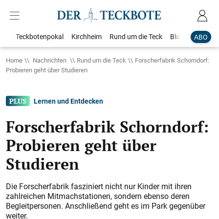
Teckbotenpokal
Kirchheim
Rund um die Teck
Blaulicht
Loka
ABO
Home
Nachrichten
Rund um die Teck
Forscherfabrik Schorndorf:
Probieren geht über Studieren
Lernen und Entdecken
Forscherfabrik Schorndorf:
Probieren geht über
Studieren
Die Forscherfabrik fasziniert nicht nur Kinder mit ihren
zahlreichen Mitmachstationen, ­sondern ebenso deren
Begleitpersonen. Anschließend geht es im Park gegenüber
weiter.