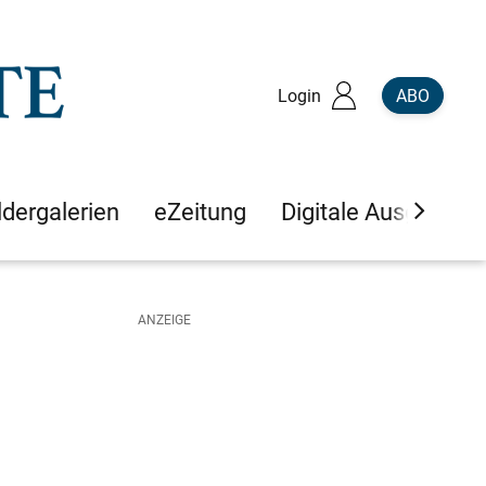
Login
ABO
ldergalerien
eZeitung
Digitale Ausgaben