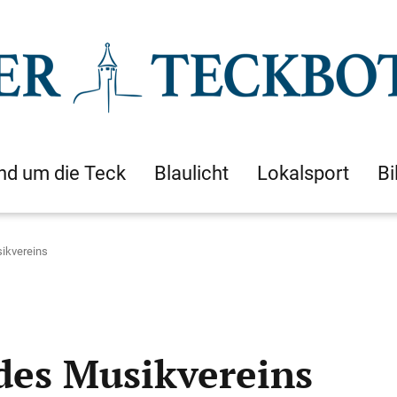
nd um die Teck
Blaulicht
Lokalsport
Bi
ikvereins
des Musikvereins