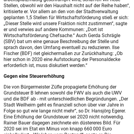
Stellen, obwohl wir den Haushalt nicht auf der Reihe haben“,
kritisierte er. Vor allem an den von der Stadtverwaltung
geplanten 1,5 Stellen für Wirtschaftsförderung stieß er sich:
„Dieser Stelle wird unsere Fraktion nicht zustimmen“, sagte
er und verwies auf andere Kommunen: „Dort ist
Wirtschaftsförderung Chefsache.“ Auch Gerda Schrägle
(SBV) bat um eine genaue Beschreibung der Stelle und
sprach davon, den Umfang eventuell zu reduzieren. Ilse
Fischer (BDF) riet gleichermaßen zur Zurückhaltung: „Ob
hier schon in 2020 eine Aufstockung der Personaldecke
erforderlich ist, muss diskutiert werden.“
Gegen eine Steuererhöhung
Die von Bürgermeister Züfle propagierte Erhöhung der
Grundsteuer B lehnen sowohl die FWV als auch die UWV
und die BDF ab - mit unterschiedlichen Begründungen. „Der
Stadt Weilheim geht es finanziell schon über vier Jahre in
Folge so gut wie lange nicht mehr“, so Dr. Hansjörg Egerer.
Eine Erhöhung der Grundsteuer sei 2020 nicht notwendig.
Rainer Bauer dagegen zeichnete ein düstereres Bild. Für
2020 sei im Etat ein Minus von knapp 660 000 Euro