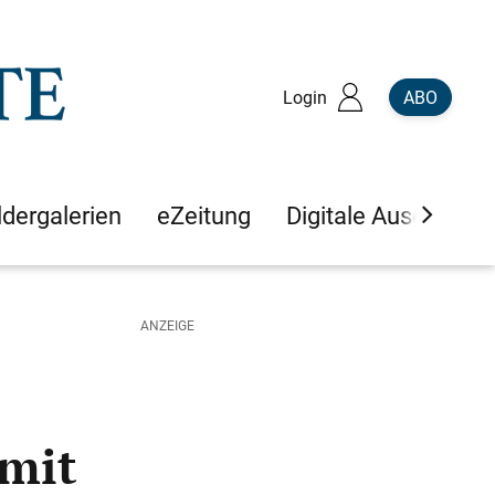
Login
ABO
ldergalerien
eZeitung
Digitale Ausgaben
 mit