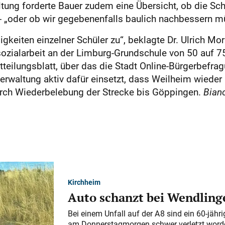
ltung forderte Bauer zudem eine Übersicht, ob die Sc
- „oder ob wir gegebenenfalls baulich nachbessern m
igkeiten einzelner Schüler zu“, beklagte Dr. Ulrich Mo
sozialarbeit an der Limburg-Grundschule von 50 auf 7
itteilungsblatt, über das die Stadt Online-Bürgerbef
verwaltung aktiv dafür einsetzt, dass Weilheim wiede
durch Wiederbelebung der Strecke bis Göppingen.
Bian
Kirchheim
Auto schanzt bei Wendlinge
Bei einem Unfall auf der A 8 sind ein 60-jähr
am Donnerstagmorgen schwer verletzt word