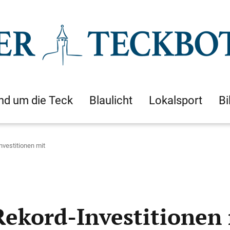
nd um die Teck
Blaulicht
Lokalsport
Bi
nvestitionen mit
Rekord-Investitionen