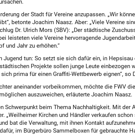
rursachen.
örderung der Stadt für Vereine anzupassen. „Wir könn
bt“, betonte Joachim Naasz. Aber: „Viele Vereine sind
schlug Dr. Ulrich Mors (SBV): „Der städtische Zuschus
i leisteten viele Vereine hervorragende Jugendarbeit
f und Jahr zu erhöhen.“
Jugend tun: So setzt sie sich dafür ein, in Hepsisau 
 städtischen Projekte sollen junge Leute einbezogen 
sich prima für einen Graffiti-Wettbewerb eignen“, so D
ichter aneinander vorbeikommen, möchte die FWV die
ermöglichen auszuweichen, erläuterte Joachim Naasz.
en Schwerpunkt beim Thema Nachhaltigkeit. Mit der Ab
wer. „Weilheimer Kirchen und Händler verkaufen schon
und bat die Verwaltung, mit ihnen Kontakt aufzunehm
dafür, im Bürgerbüro Sammelboxen für gebrauchte Han