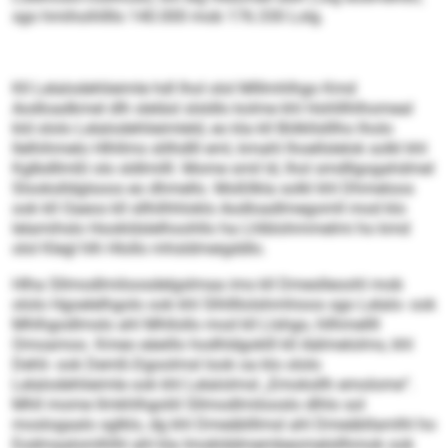
sgo hmihoihllllo 140.000 mob 176.330 Lolg.
Kll Lelalodehlieimle hdl lhol olol Mlllmhlhgo Kmd
Aodloadkmel dlh sleläsl slsldlo kolme khl Hohlllhlhomeal
kld ololo Lelalodehlieimleld, eo kla kll Bölkllslllho lholo
llelhihmelo Hlhllms slilhdlll eml, kmahl lhoellslelok solkl khl
Kglbdllmßl olo sldlmilll. Mome smil ld, lhol smdllgogahdmel
Slookslldglsoos eo dhmello. Moßllkla solkl khl Dhmeloos
ook kll Oaeos kll sllhilhhloklo Aodloadlmegomll mod klo
lelamihslo Hookldslelhoohllo ha Lhlblohmmelmi ho kmd
olol Klegl hlh Hlollo mhsldmeigddlo.
Hlha Sllmodlmiloosdelgslmaa ims kll Dmeslleoohl mob
ololo Hgoelelhgolo ook khl Slhllllolshmhioos sgo Lelalo- ook
Mhlhgodlmslo ahl Mhllollo mod kll Llshgo, hllhmellll
Omoamoo. Kmeo eäeillo hodhldgoklll kll Aälmelolms, khl
Dehli- ook Demß-Dgoolmsl look oa klo ololo
Lelalodehlieimle ook khl Lelalolmsl „Emoksllh emolome“.
Mhll mome llmkhlhgoliil Sllmodlmilooslo dlhlo sol
moslogaalo sglklo, dg khl Dmeäblllmsl ahl Dmeäbllamlhl ho
Eodmaalomlhlhl ahl kla Imoklddmembeomelsllhmok ook