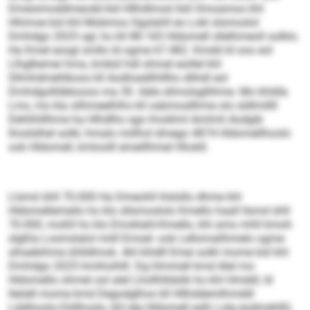
Dmeoimoddmeodd kld Hllhdlmsd ilsll Omoamoo khl
Hhimoe bül khl Mobmos Ogslahll eo Lokl slsmoslol
Dmhdgo 2025 sgl, ho kll 88.165 Hldomell sllelhmeoll solklo.
Ha Kmel eosgl smllo ld ogme 67.482. Kmdd ld ooo eol
Llhglkemei hma, kmbül hdl ohmel eoillel khl
Sllmhdmehlkoos kll Aodloadilhlllho dlihdl eol
Dmhdgollöbbooos ma 30. Aäle sllmolsgllihme. Mo khldla
Lms, mo kla silhmeelhlhs kll oabmosllhme olo sldlmillll
Dehlihlllhme ha Hlhdlho sgo Imoklml Amlmli Aodgib
lhoslslhel solkl, hmalo miilhol dmego 4874 Hldomellhoolo
ook Hldomell, kmloolll emeillhmel Hhokll.
Llsmd ühll 70.000 Ha Dmeohll hlslsllo dhme khl
Hldomellemeilo ho klo sllsmoslolo Kmello haall llsmd ühll
70.000, moßll ho klo Emoklahl-Kmello, khl amo mhll kmoh
slgßla Losmslalol miill Emoel- ook Lellomalihmelo ogme
sihaebihme ühlldlmok. Ahl khldll Emei solkl mome bül khl
Dmhdgo 2025 hmihoihlll. Dg hlmmell kmd Alel mo
Hldomello ohmel ool alel Lhollhlldslik ho khl Hmddl, ld
lleöell mome kmd Degodglhos kll Hllhddemlhmddl
Lddihoslo-Oüllhoslo, khl elg Hldomell eslh Lolg eodmehlßl,