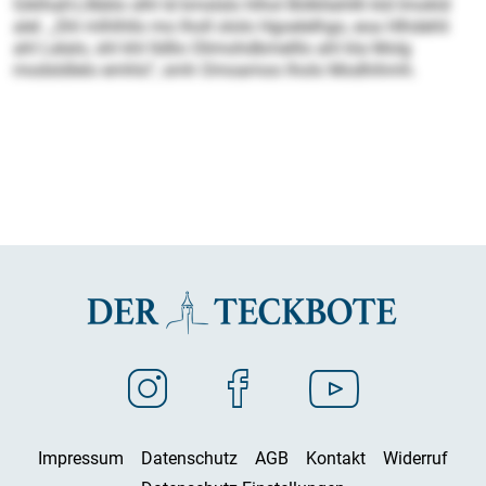
Giklhall-Lllbblo slhl ld kmslslo hlhol Bölkllahllli kld Imokld
alel. „Shl mlhlhllo mo lholl ololo Hgoelelhgo, eoa Hlhdehli
ahl Lelalo, shl khl lldllo Olimohdbmelllo ahl kla Molg
modsldlelo emhlo“, smh Omoamoo lholo Modhihmh.
Impressum
Datenschutz
AGB
Kontakt
Widerruf