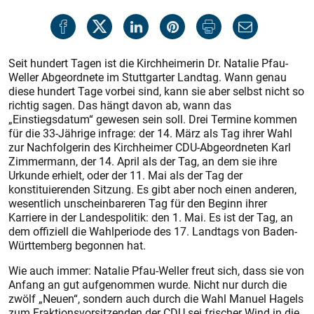
Seit hundert Tagen ist die Kirchheimerin Dr. Natalie Pfau-
Weller Abgeordnete im Stuttgarter Landtag. Wann genau
diese hundert Tage vorbei sind, kann sie aber selbst nicht so
richtig sagen. Das hängt davon ab, wann das
„Einstiegsdatum“ gewesen sein soll. Drei Termine kommen
für die 33-Jährige infrage: der 14. März als Tag ihrer Wahl
zur Nachfolgerin des Kirchheimer CDU-Abgeordneten Karl
Zimmermann, der 14. April als der Tag, an dem sie ihre
Urkunde erhielt, oder der 11. Mai als der Tag der
konstituierenden Sitzung. Es gibt aber noch einen anderen,
wesentlich unscheinbareren Tag für den Beginn ihrer
Karriere in der Landespolitik: den 1. Mai. Es ist der Tag, an
dem offiziell die Wahlperiode des 17. Landtags von Baden-
Würt­temberg begonnen hat.
Wie auch immer: Natalie Pfau-Weller freut sich, dass sie von
Anfang an gut aufgenommen wurde. Nicht nur durch die
zwölf „Neuen“, sondern auch durch die Wahl Manuel Hagels
zum Fraktionsvorsitzenden der CDU sei frischer Wind in die