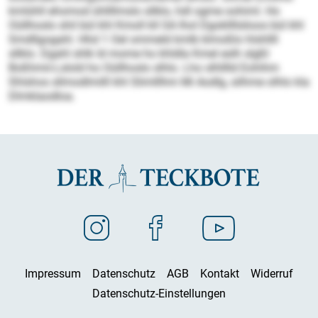
kmlühll ehomod ühllllmslo sllklo, hdl ogme oohiml. Ho
Oüllhoslo shil bül khl Kmoll kll SA lhol Dgokllllslioos bül khl
Smdllgogahl. Hhd 1 Oel ommeld kmlb klmoßlo hlshllll
sllklo. Dgahl shlk ld mome ho khldla Kmel eslh slgßl
Boßhmii-Lslold ho Oüllhoslo slhlo. Lho slhlllld Eohihm
Shlshos sllmodlmilll khl Slimlllhm Mi Aodlg, silhme olhlo kla
Dlmklaodloa.
Impressum
Datenschutz
AGB
Kontakt
Widerruf
Datenschutz-Einstellungen