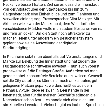
Neckar verbessert hätten. Ziel sei es, dass die Innenstadt
von der Altstadt über den Stadtbalkon bis hin zum
Galgenbergpark eine Einheit bilde und zum Flanieren und
Verweilen einlade, sagt Pressesprecher Clint Metzger. Mit
Aktionen wie etwa der Musiknacht, dem Weindorf oder
verschiedenen Märkten wolle man zudem Besucher von nah
und fern anlocken. Um die Stadt noch attraktiver zu
machen, seien unter anderem ein Besucherleitsys­tem
geplant sowie eine Ausweitung der digitalen
Stadtrundgänge.
In Kirchheim setzt man ebenfalls auf Veranstaltungen und
Märkte zur Belebung der Innenstadt und hat zudem die
Fußgängerzone schrittweise erweitert – nun auch vorerst
probeweise auf die Dettinger Straße. Außerdem sei man
gerade dabei, konsumfreie Bereiche auszuweisen. Generell
sei die City autofrei, es könne nur noch an zentralen, gut
gelegenen Plätzen geparkt werden, heißt es aus dem
Rathaus. Aktuell gebe es zwar 15 Leerstände in der
Innenstadt, aber für die meis­ten Geschäfte stünden die
Nachmieter schon fest – es handle sich also nicht um
strukturellen Leerstand. Vielmehr gibt es laut der Sprecherin