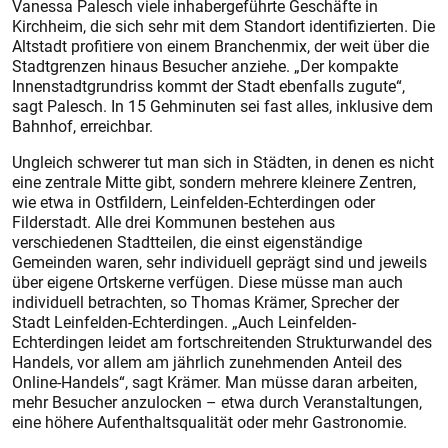
Vanessa Palesch viele inhabergeführte Geschäfte in
Kirchheim, die sich sehr mit dem Standort identifizierten. Die
Altstadt profitiere von einem Branchenmix, der weit über die
Stadtgrenzen hinaus Besucher anziehe. „Der kompakte
Innenstadtgrundriss kommt der Stadt ebenfalls zugute“,
sagt Palesch. In 15 Gehminuten sei fast alles, inklusive dem
Bahnhof, erreichbar.
Ungleich schwerer tut man sich in Städten, in denen es nicht
eine zentrale Mitte gibt, sondern mehrere kleinere Zentren,
wie etwa in Ostfildern, Leinfelden-Echterdingen oder
Filderstadt. Alle drei Kommunen bestehen aus
verschiedenen Stadtteilen, die einst eigenständige
Gemeinden waren, sehr individuell geprägt sind und jeweils
über eigene Ortskerne verfügen. Diese müsse man auch
individuell betrachten, so Thomas Krämer, Sprecher der
Stadt Leinfelden-Echterdingen. „Auch Leinfelden-
Echterdingen leidet am fortschreitenden Strukturwandel des
Handels, vor allem am jährlich zunehmenden Anteil des
Online-Handels“, sagt Krämer. Man müsse daran arbeiten,
mehr Besucher anzulocken – etwa durch Veranstaltungen,
eine höhere Aufenthaltsqualität oder mehr Gastronomie.