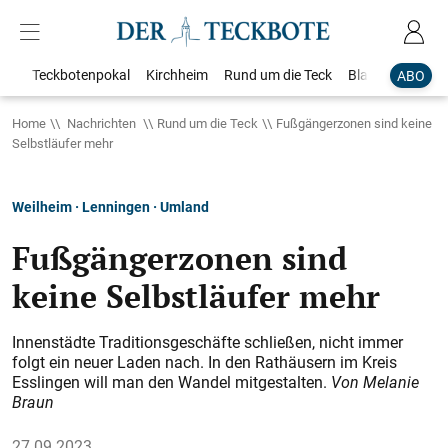
Teckbotenpokal
Kirchheim
Rund um die Teck
Blaulicht
Loka
ABO
Home
Nachrichten
Rund um die Teck
Fußgängerzonen sind keine
Selbstläufer mehr
Weilheim · Lenningen · Umland
Fußgängerzonen sind
keine Selbstläufer mehr
Innenstädte Traditionsgeschäfte schließen, nicht immer
folgt ein neuer Laden nach. In den Rathäusern im Kreis
Esslingen will man den Wandel mitgestalten.
Von Melanie
Braun
27.09.2023