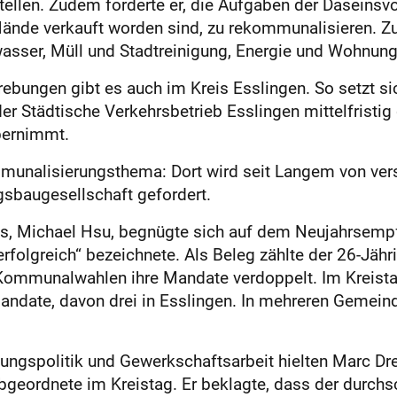
ellen. Zudem forderte er, die Aufgaben der Daseinsvo
ände verkauft worden sind, zu rekommunalisieren. Zu
asser, Müll und Stadtreinigung, Energie und Wohnung
ungen gibt es auch im Kreis Esslingen. So setzt sich
der Städtische Verkehrsbetrieb Esslingen mittelfristi
bernimmt.
mmunalisierungsthema: Dort wird seit Langem von ve
sbaugesellschaft gefordert.
eis, Michael Hsu, begnügte sich auf dem Neujahrsemp
„erfolgreich“ bezeichnete. Als Beleg zählte der 26-Jäh
n Kommunalwahlen ihre Mandate verdoppelt. Im Kreista
date, davon drei in Esslingen. In mehreren Gemeind
ngspolitik und Gewerkschaftsarbeit hielten Marc Dre
Abgeordnete im Kreistag. Er beklagte, dass der durchsc