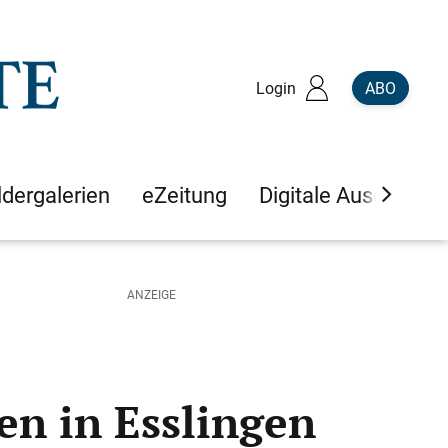
Login
ABO
ldergalerien
eZeitung
Digitale Ausgaben
en in Esslingen