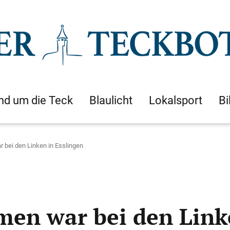
nd um die Teck
Blaulicht
Lokalsport
Bi
 bei den Linken in Esslingen
men war bei den Link