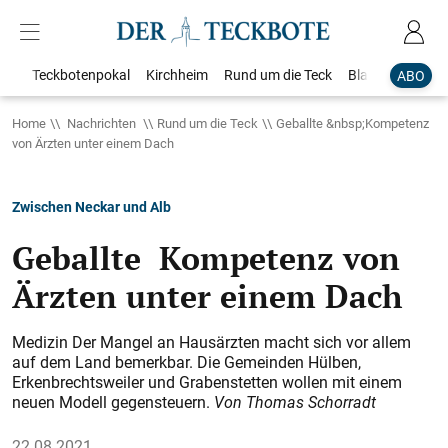
Teckbotenpokal
Kirchheim
Rund um die Teck
Blaulicht
Loka
ABO
Home
Nachrichten
Rund um die Teck
Geballte &nbsp;Kompetenz
von Ärzten unter einem Dach
Zwischen Neckar und Alb
Geballte Kompetenz von
Ärzten unter einem Dach
Medizin Der Mangel an Hausärzten macht sich vor allem
auf dem Land bemerkbar. Die Gemeinden Hülben,
Erkenbrechtsweiler und Grabenstetten wollen mit einem
neuen Modell gegensteuern.
Von Thomas Schorradt
22.08.2021