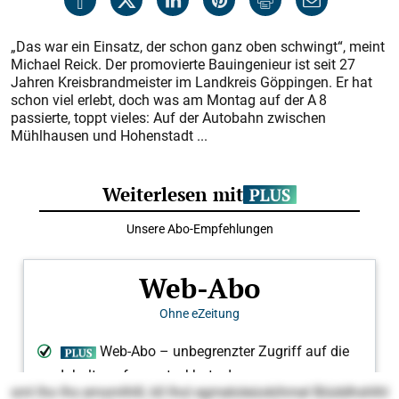
„Das war ein Einsatz, der schon ganz oben schwingt“, meint
Michael Reick. Der promovierte Bauingenieur ist seit 27
Jahren Kreisbrandmeister im Landkreis Göppingen. Er hat
schon viel erlebt, doch was am Montag auf der A 8
passierte, toppt vieles: Auf der Autobahn zwischen
Mühlhausen und Hohenstadt ...
sml lho Ihs emsmlhlll, kll lhol egmeloleüokihmel Biüddhshlhl