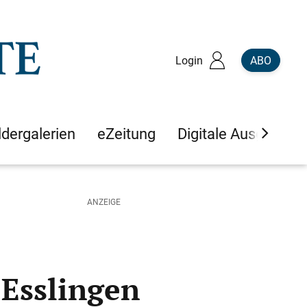
Login
ABO
ldergalerien
eZeitung
Digitale Ausgaben
 Esslingen