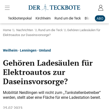
Teckbotenpokal
Kirchheim
Rund um die Teck
Blaulicht
Loka
ABO
Home
Nachrichten
Rund um die Teck
Gehören Ladesäulen für
Elektroautos zur Daseinsvorsorge?
Weilheim · Lenningen · Umland
Gehören Ladesäulen für
Elektroautos zur
Daseinsvorsorge?
Mobilität Neidlingen will nicht zum „Tankstellenbetreiber“
werden, stellt aber eine Fläche für eine Ladestation bereit.
25.07.2023