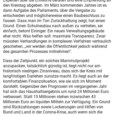
Experten über die Entwürfe beraten und eine Empfehlung an
den Kreistag abgeben. Im März kommenden Jahres ist es
dann Aufgabe des Parlaments, über die Vergabe zu
entscheiden und möglicherweise einen Baubeschluss zu
fassen. Dass man im Ton Zurückhaltung zeigt, hat einen
Grund. Einen Schulneubau nach außen zu vertreten, sei
einfach, betont Eininger. Ein neues Verwaltungsgebäude
eher nicht. Was helfen soll: maximale Transparenz. Zwar
müssten Verhandlungen in komplexen Verfahren vertraulich
geschehen, „wir werden die Öffentlichkeit jedoch während
des gesamten Prozesses mitnehmen“.
Dass der Zeitpunkt, ein solches Mammutprojekt
anzupacken, tatsächlich günstig ist, liegt nicht nur am
historisch niedrigen Zinsniveau, dass sich der Kreis mit
langfristigen Darlehen zunutze macht. Es liegt auch an der
komfortablen Finanzsituation, wie sie sich im Moment
darstellt. Gegenüber den Prognosen im vergangenen Jahr
hat sich das Haushaltsergebnis um rund 24 Millionen Euro
verbessert. Statt 15 Millionen stehen inzwischen 43
Millionen Euro an liquiden Mitteln zur Verfügung. Ein Grund
sind Rückzahlungen sowie Lockerungen und Hilfen von
Bund und Land in der Corona-Krise, auch wenn sich die