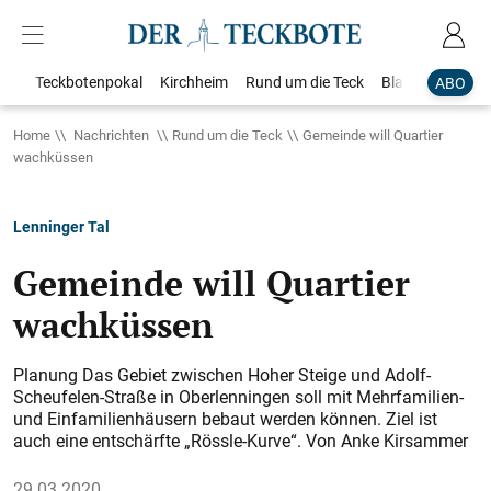
Teckbotenpokal
Kirchheim
Rund um die Teck
Blaulicht
Loka
ABO
Home
Nachrichten
Rund um die Teck
Gemeinde will Quartier
wachküssen
Lenninger Tal
Gemeinde will Quartier
wachküssen
Planung Das Gebiet zwischen Hoher Steige und Adolf-
Scheufelen-Straße in Oberlenningen soll mit Mehrfamilien-
und Einfamilienhäusern bebaut werden können. Ziel ist
auch eine entschärfte „Rössle-Kurve“. Von Anke Kirsammer
29.03.2020