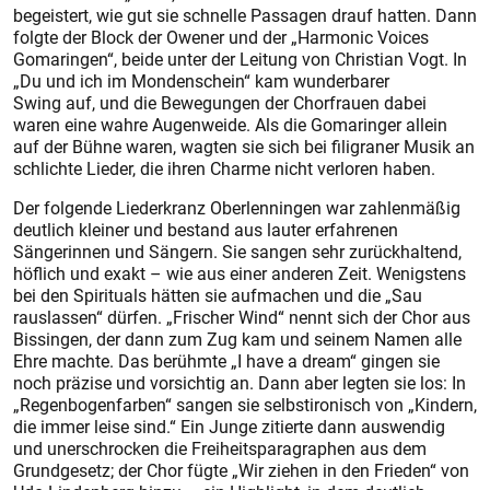
begeistert, wie gut sie schnelle Passagen drauf hatten. Dann
folgte der Block der Owener und der „Harmonic Voices
Gomaringen“, beide unter der Leitung von Christian Vogt. In
„Du und ich im Mondenschein“ kam wunderbarer
Swing auf, und die Bewegungen der Chorfrauen dabei
waren eine wahre Augenweide. Als die Gomaringer allein
auf der Bühne waren, wagten sie sich bei filigraner Musik an
schlichte Lieder, die ihren Charme nicht verloren haben.
Der folgende Liederkranz Oberlenningen war zahlenmäßig
deutlich kleiner und bestand aus lauter erfahrenen
Sängerinnen und Sängern. Sie sangen sehr zurückhaltend,
höflich und exakt – wie aus einer anderen Zeit. Wenigstens
bei den Spirituals hätten sie aufmachen und die „Sau
rauslassen“ dürfen. „Frischer Wind“ nennt sich der Chor aus
Bissingen, der dann zum Zug kam und seinem Namen alle
Ehre machte. Das berühmte „I have a dream“ gingen sie
noch präzise und vorsichtig an. Dann aber legten sie los: In
„Regenbogenfarben“ sangen sie selbstironisch von „Kindern,
die immer leise sind.“ Ein Junge zitierte dann auswendig
und unerschrocken die Freiheitsparagraphen aus dem
Grundgesetz; der Chor fügte „Wir ziehen in den Frieden“ von