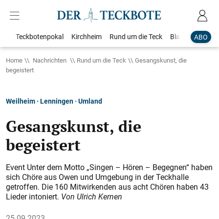
Teckbotenpokal
Kirchheim
Rund um die Teck
Blaulicht
Loka
ABO
Home
Nachrichten
Rund um die Teck
Gesangskunst, die
begeistert
Weilheim · Lenningen · Umland
Gesangskunst, die
begeistert
Event Unter dem Motto „Singen – Hören – Begegnen“ haben
sich Chöre aus Owen und Umgebung in der Teckhalle
getroffen. Die 160 Mitwirkenden aus acht Chören haben 43
Lieder intoniert.
Von Ulrich Kernen
25.09.2023