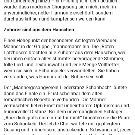
Udo Lindenberg hinzu – ein Highlight, in dem deutlich
wurde, dass moderner Chorgesang sich nicht mehr in
unverbindlicher, netter Harmonie erschöpft, sondern
durchaus kritisch und kämpferisch werden kann.
Zuhörer sind aus dem Häuschen
Einen Höhepunkt der besonderen Art legten Wernauer
Männer in der Gruppe „mannomann“ hin. Die „Roten
Latzhosen“ brachten alle Zuhörer aus dem Häuschen, weil
bei ihnen einfach alles stimmte: hervorragende Stimmen,
tolle Lied- und Textauswahl und jede Menge Volltreffer,
wenn sie sich in Schauspieler verwandelten. Sie haben
verstanden, was Humor auf der Bühne sein soll.
Der „Männergesangverein Liederkranz Schanbach“ läutete
dann das Finale ein. Er ist scheinbar dem alten
romantischen Repertoire verbunden. Die Männer
vermischten tiefen Ernst mit unbeirrbarem Optimismus und
humorvoller Distanz. Bei dem unvergänglichen Schlager:
„Aber dich gibt’s nur einmal für mich“ brachten sie die Paare
zum Schunkeln. Der letzte Chor wartete mit gepflegtem
Gesang und mühelosem, ansteckendem Schwung auf; jedes